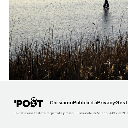
PODCAST
NEWSLETTER
I MIEI PREFERITI
SHOP
CALENDARIO
Chi siamo
Pubblicità
Privacy
Gesti
AREA PERSONALE
Il Post è una testata registrata presso il Tribunale di Milano, 419 del
Area Personale
Newsletter