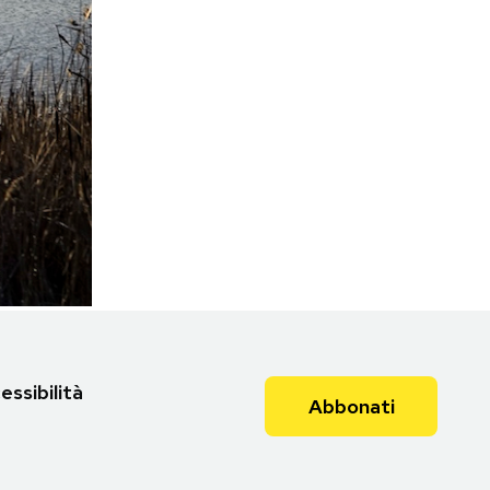
essibilità
Abbonati