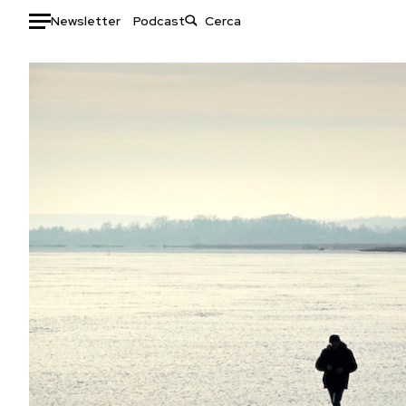
Newsletter
Podcast
Auto
HOME
Italia
Moda
Mondo
Libri
Politica
Consumismi
Tecnologia
Storie/Idee
Internet
Ok Boomer!
Scienza
Media
Cultura
Europa
Economia
Altrecose
Sport
Mondiali calcio 2026