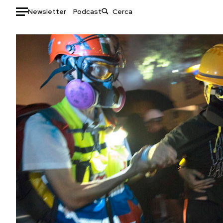
Newsletter
Podcast
Auto
HOME
Italia
Moda
Mondo
Libri
Politica
Consumismi
Tecnologia
Storie/Idee
Internet
Ok Boomer!
Scienza
Media
Cultura
Europa
Economia
Altrecose
Sport
Mondiali calcio 2026