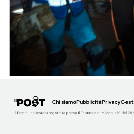
PODCAST
NEWSLETTER
I MIEI PREFERITI
SHOP
CALENDARIO
Chi siamo
Pubblicità
Privacy
Gesti
AREA PERSONALE
Il Post è una testata registrata presso il Tribunale di Milano, 419 del
Area Personale
Newsletter