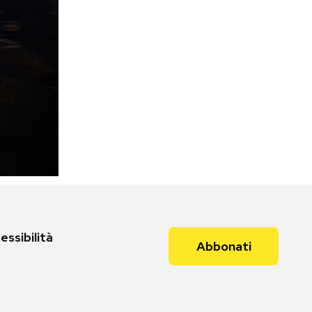
essibilità
Abbonati