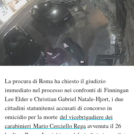
PODCAST
NEWSLETTER
I MIEI PREFERITI
SHOP
La procura di Roma ha chiesto il giudizio
immediato nel processo nei confronti di Finningan
CALENDARIO
Lee Elder e Christian Gabriel Natale-Hjort, i due
cittadini statunitensi accusati di concorso in
AREA PERSONALE
omicidio per la morte
del vicebrigadiere dei
Area Personale
carabinieri Mario Cerciello Rega
avvenuta il 26
Newsletter