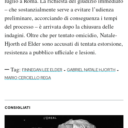
luglio a Roma. La richiesta del giudizio immediato
Notifiche mobile
– che sostanzialmente serve a evitare l’udienza
Regala il Post
preliminare, accorciando di conseguenza i tempi
Hai bisogno di aiuto?
del processo – è arrivata dopo la chiusura delle
Esci
indagini. Oltre che per tentato omicidio, Natale-
Hjorth ed Elder sono accusati di tentata estorsione,
resistenza a pubblico ufficiale e lesioni.
Tag:
-
-
FINNEGAN LEE ELDER
GABRIEL NATALE HJORTH
MARIO CERCIELLO REGA
CONSIGLIATI