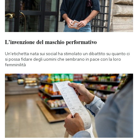
L’invenzione del maschio performativo
Un'etichetta nata sui social ha stimolato un dibattito su quanto ci
si possa fidare degli uomini che sembrano in pace con la loro
femminilità