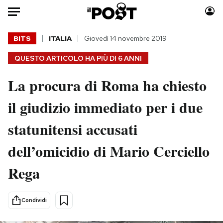
Auto
BITS
ITALIA
Giovedì 14 novembre 2019
QUESTO ARTICOLO HA PIÙ DI
6 ANNI
HOME
La procura di Roma ha chiesto
Italia
Moda
Mondo
Libri
il giudizio immediato per i due
Politica
Consumismi
statunitensi accusati
Tecnologia
Storie/Idee
Internet
Ok Boomer!
dell’omicidio di Mario Cerciello
Scienza
Media
Rega
Cultura
Europa
Economia
Altrecose
Sport
Mondiali calcio 2026
Condividi