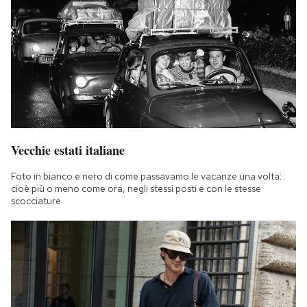
Vecchie estati italiane
Foto in bianco e nero di come passavamo le vacanze una volta:
cioè più o meno come ora, negli stessi posti e con le stesse
scocciature