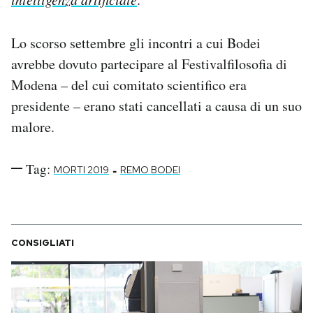
Notifiche mobile
Regala il Post
Lo scorso settembre gli incontri a cui Bodei
Hai bisogno di aiuto?
avrebbe dovuto partecipare al Festivalfilosofia di
Esci
Modena – del cui comitato scientifico era
presidente – erano stati cancellati a causa di un suo
malore.
Tag:
-
MORTI 2019
REMO BODEI
CONSIGLIATI