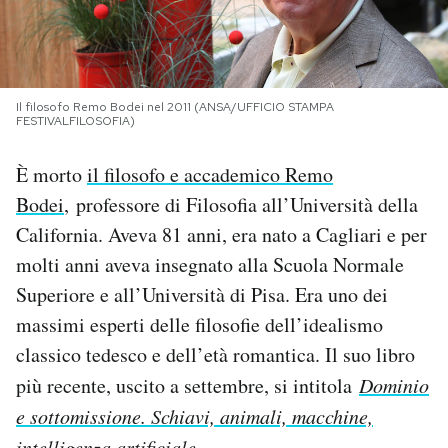
PODCAST
NEWSLETTER
Il filosofo Remo Bodei nel 2011 (ANSA/UFFICIO STAMPA
FESTIVALFILOSOFIA)
È morto
il filosofo e accademico Remo
I MIEI PREFERITI
Bodei
, professore di Filosofia all’Università della
California. Aveva 81 anni, era nato a Cagliari e per
SHOP
molti anni aveva insegnato alla Scuola Normale
Superiore e all’Università di Pisa. Era uno dei
CALENDARIO
massimi esperti delle filosofie dell’idealismo
classico tedesco e dell’età romantica. Il suo libro
AREA PERSONALE
più recente, uscito a settembre, si intitola
Dominio
Area Personale
e sottomissione. Schiavi, animali, macchine,
Newsletter
intelligenza artificiale
.