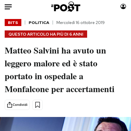
Auto
BITS
POLITICA
Mercoledì 16 ottobre 2019
QUESTO ARTICOLO HA PIÙ DI
6 ANNI
HOME
Matteo Salvini ha avuto un
Italia
Moda
Mondo
Libri
leggero malore ed è stato
Politica
Consumismi
portato in ospedale a
Tecnologia
Storie/Idee
Internet
Ok Boomer!
Monfalcone per accertamenti
Scienza
Media
Cultura
Europa
Condividi
Economia
Altrecose
Sport
Mondiali calcio 2026