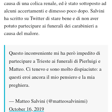
causa di una colica renale, ed è stato sottoposto ad
Notifiche mobile
alcuni accertamenti e dimesso poco dopo. Salvini
Regala il Post
Hai bisogno di aiuto?
ha scritto su Twitter di stare bene e di non aver
Esci
potuto partecipare ai funerali dei carabinieri a
causa del malore.
Questo inconveniente mi ha però impedito di
partecipare a Trieste ai funerali di Pierluigi e
Matteo. Ci tenevo e sono molto dispiaciuto: a
questi eroi ancora il mio pensiero e la mia
preghiera.
— Matteo Salvini (@matteosalvinimi)
October 16, 2019