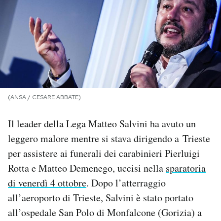
PODCAST
NEWSLETTER
I MIEI PREFERITI
(ANSA / CESARE ABBATE)
SHOP
Il leader della Lega Matteo Salvini ha avuto un
leggero malore mentre si stava dirigendo a Trieste
CALENDARIO
per assistere ai funerali dei carabinieri Pierluigi
Rotta e Matteo Demenego, uccisi nella
sparatoria
di venerdì 4 ottobre
. Dopo l’atterraggio
AREA PERSONALE
all’aeroporto di Trieste, Salvini è stato portato
Area Personale
all’ospedale San Polo di Monfalcone (Gorizia) a
Newsletter