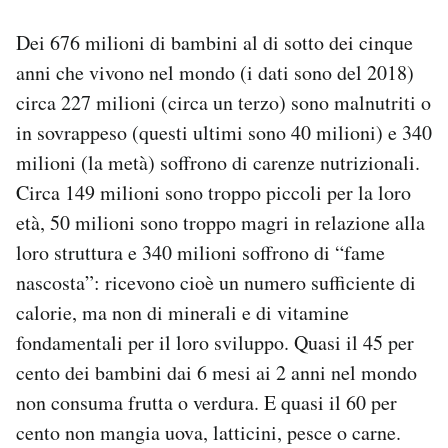
Notifiche mobile
Dei 676 milioni di bambini al di sotto dei cinque
Regala il Post
Hai bisogno di aiuto?
anni che vivono nel mondo (i dati sono del 2018)
Esci
circa 227 milioni (circa un terzo) sono malnutriti o
in sovrappeso (questi ultimi sono 40 milioni) e 340
milioni (la metà) soffrono di carenze nutrizionali.
Circa 149 milioni sono troppo piccoli per la loro
età, 50 milioni sono troppo magri in relazione alla
loro struttura e 340 milioni soffrono di “fame
nascosta”: ricevono cioè un numero sufficiente di
calorie, ma non di minerali e di vitamine
fondamentali per il loro sviluppo. Quasi il 45 per
cento dei bambini dai 6 mesi ai 2 anni nel mondo
non consuma frutta o verdura. E quasi il 60 per
cento non mangia uova, latticini, pesce o carne.