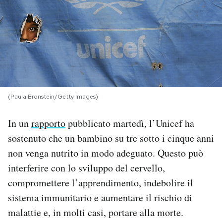
PODCAST
NEWSLETTER
I MIEI PREFERITI
(Paula Bronstein/Getty Images)
SHOP
In un
rapporto
pubblicato martedì, l’Unicef ​​ha
sostenuto che un bambino su tre sotto i cinque anni
CALENDARIO
non venga nutrito in modo adeguato. Questo può
interferire con lo sviluppo del cervello,
compromettere l’apprendimento, indebolire il
AREA PERSONALE
sistema immunitario e aumentare il rischio di
Area Personale
malattie e, in molti casi, portare alla morte.
Newsletter