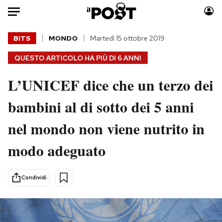
Auto
BITS
MONDO
Martedì 15 ottobre 2019
QUESTO ARTICOLO HA PIÙ DI
6 ANNI
HOME
L’UNICEF dice che un terzo dei
Italia
Moda
Mondo
Libri
bambini al di sotto dei 5 anni
Politica
Consumismi
nel mondo non viene nutrito in
Tecnologia
Storie/Idee
Internet
Ok Boomer!
modo adeguato
Scienza
Media
Cultura
Europa
Condividi
Economia
Altrecose
Sport
Mondiali calcio 2026