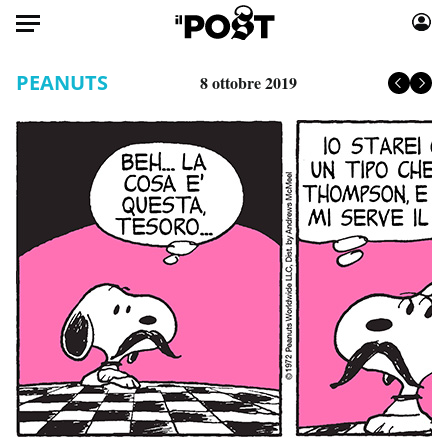
Auto
PEANUTS
8 ottobre 2019
HOME
Italia
Moda
Mondo
Libri
Politica
Consumismi
Tecnologia
Storie/Idee
Internet
Ok Boomer!
Scienza
Media
Cultura
Europa
Economia
Altrecose
Sport
Mondiali calcio 2026