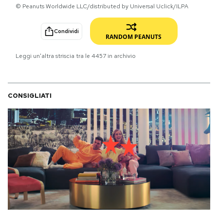
© Peanuts Worldwide LLC/distributed by Universal Uclick/ILPA
PODCAST
Condividi
RANDOM PEANUTS
NEWSLETTER
Leggi un'altra striscia tra le
4457
in archivio
I MIEI PREFERITI
CONSIGLIATI
SHOP
CALENDARIO
AREA PERSONALE
Area Personale
Newsletter