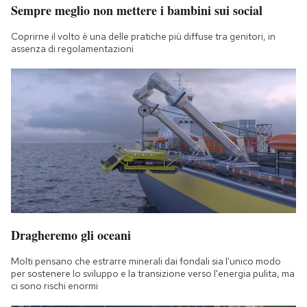
Sempre meglio non mettere i bambini sui social
Notifiche mobile
Regala il Post
Coprirne il volto è una delle pratiche più diffuse tra genitori, in
Hai bisogno di aiuto?
assenza di regolamentazioni
Esci
Dragheremo gli oceani
Molti pensano che estrarre minerali dai fondali sia l'unico modo
per sostenere lo sviluppo e la transizione verso l'energia pulita, ma
ci sono rischi enormi