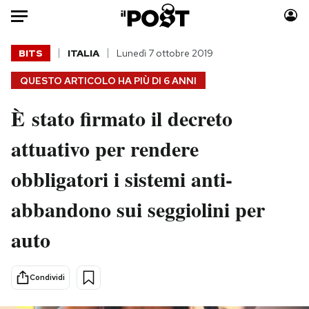
Auto
BITS
ITALIA
Lunedì 7 ottobre 2019
QUESTO ARTICOLO HA PIÙ DI
6 ANNI
HOME
È stato firmato il decreto
Italia
Moda
Mondo
Libri
attuativo per rendere
Politica
Consumismi
obbligatori i sistemi anti-
Tecnologia
Storie/Idee
Internet
Ok Boomer!
abbandono sui seggiolini per
Scienza
Media
auto
Cultura
Europa
Economia
Altrecose
Sport
Mondiali calcio 2026
Condividi