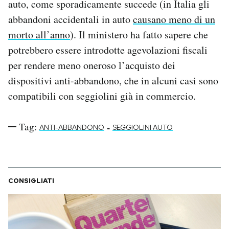
auto, come sporadicamente succede (in Italia gli
Notifiche mobile
abbandoni accidentali in auto
causano meno di un
Regala il Post
morto all’anno
). Il ministero ha fatto sapere che
Hai bisogno di aiuto?
potrebbero essere introdotte agevolazioni fiscali
Esci
per rendere meno oneroso l’acquisto dei
dispositivi anti-abbandono, che in alcuni casi sono
compatibili con seggiolini già in commercio.
Tag:
-
ANTI-ABBANDONO
SEGGIOLINI AUTO
CONSIGLIATI