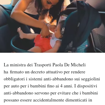
PODCAST
NEWSLETTER
I MIEI PREFERITI
SHOP
La ministra dei Trasporti Paola De Micheli
ha firmato un decreto attuativo per rendere
CALENDARIO
obbligatori i sistemi anti-abbandono sui seggiolini
per auto per i bambini fino ai 4 anni. I dispositivi
AREA PERSONALE
anti-abbandono servono per evitare che i bambini
Area Personale
possano essere accidentalmente dimenticati in
Newsletter