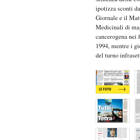
Notifiche mobile
ipotizza sconti d
Regala il Post
Giornale e il Mat
Hai bisogno di aiuto?
Medicinali di mag
Esci
cancerogena nei f
1994, mentre i gi
del turno infrase