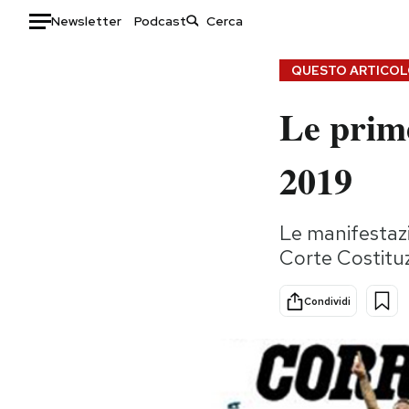
Newsletter
Podcast
Auto
QUESTO ARTICOLO
Le prime
HOME
Italia
Moda
2019
Mondo
Libri
Politica
Consumismi
Le manifestazio
Tecnologia
Storie/Idee
Corte Costituzi
Internet
Ok Boomer!
Scienza
Media
Condividi
Cultura
Europa
Economia
Altrecose
Sport
Mondiali calcio 2026