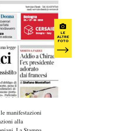
LE
ALTRE
FOTO
lle manifestazioni
azioni alla
toniani. La Stampa