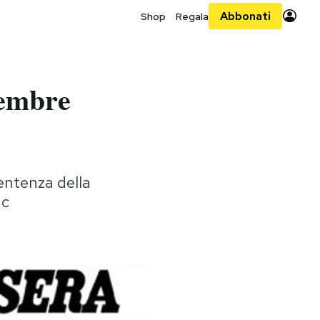
Abbonati
Shop
Regala
tembre
sentenza della
ac