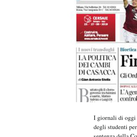
PODCAST
NEWSLETTER
I MIEI PREFERITI
SHOP
CALENDARIO
AREA PERSONALE
I giornali di ogg
degli studenti pe
Area Personale
Newsletter
sentenza della Co