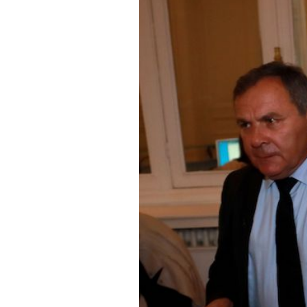
PODCAST
NEWSLETTER
I MIEI PREFERITI
SHOP
CALENDARIO
AREA PERSONALE
Area Personale
Newsletter