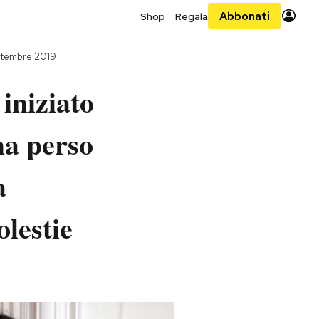
Abbonati
Shop
Regala
ttembre 2019
iniziato
ha perso
a
lestie