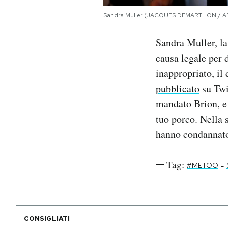
Notifiche mobile
Sandra Muller (JACQUES DEMARTHON / A
Regala il Post
Hai bisogno di aiuto?
Sandra Muller, l
Esci
causa legale per
inappropriato, il
pubblicato
su Twi
mandato Brion, e
tuo porco. Nella 
hanno condannato 
Tag:
-
#METOO
CONSIGLIATI