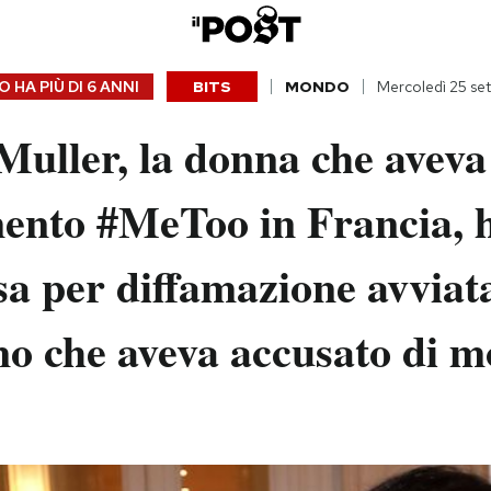
 HA PIÙ DI
6 ANNI
BITS
MONDO
Mercoledì 25 se
uller, la donna che aveva 
mento #MeToo in Francia, 
a per diffamazione avviat
o che aveva accusato di mo