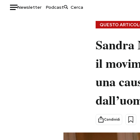
Newsletter
Podcast
Auto
QUESTO ARTICOLO
HOME
Sandra M
Italia
Moda
il movi
Mondo
Libri
Politica
Consumismi
una caus
Tecnologia
Storie/Idee
Internet
Ok Boomer!
dall’uom
Scienza
Media
Cultura
Europa
Economia
Altrecose
Condividi
Sport
Mondiali calcio 2026