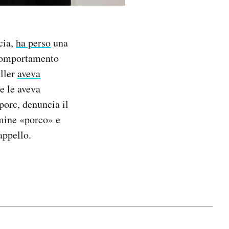
cia,
ha perso
una
 comportamento
uller
aveva
e le aveva
orc, denuncia il
rmine «porco» e
appello.