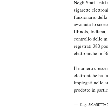
Negli Stati Uniti
Notifiche mobile
sigarette elettro
Regala il Post
funzionario della
Hai bisogno di aiuto?
Esci
avvenuta lo scors
Illinois, Indiana
controllo delle m
registrati 380 pos
elettroniche in 36
Il numero crescen
elettroniche ha f
impiegati nelle a
prodotto in partic
Tag:
SIGARETTA