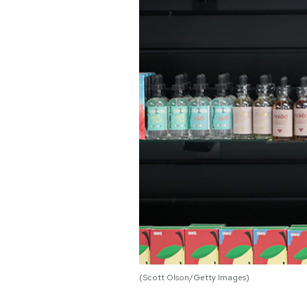
PODCAST
NEWSLETTER
I MIEI PREFERITI
SHOP
CALENDARIO
AREA PERSONALE
(Scott Olson/Getty Images)
Area Personale
Newsletter