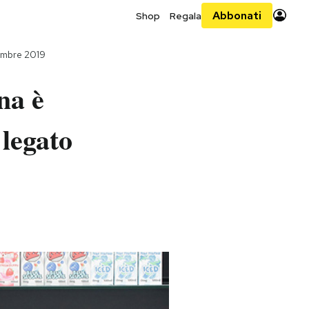
Abbonati
Shop
Regala
embre 2019
na è
legato