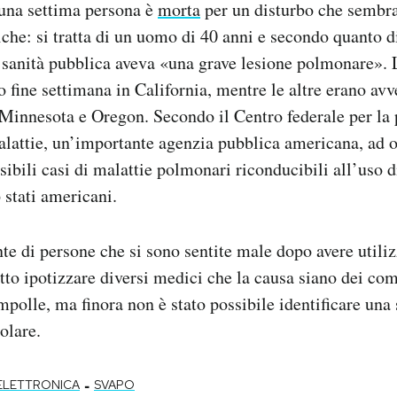
 una settima persona è
morta
per un disturbo che sembra
niche: si tratta di un uomo di 40 anni e secondo quanto d
 sanità pubblica aveva «una grave lesione polmonare». 
o fine settimana in California, mentre le altre erano av
, Minnesota e Oregon. Secondo il Centro federale per la 
alattie, un’importante agenzia pubblica americana, ad o
sibili casi di malattie polmonari riconducibili all’uso d
 stati americani.
te di persone che si sono sentite male dopo avere utiliz
atto ipotizzare diversi medici che la causa siano dei co
mpolle, ma finora non è stato possibile identificare una
olare.
-
 ELETTRONICA
SVAPO