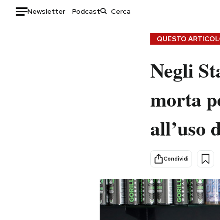
Newsletter
Podcast
Auto
QUESTO ARTICOLO
HOME
Negli St
Italia
Moda
morta p
Mondo
Libri
Politica
Consumismi
all’uso 
Tecnologia
Storie/Idee
Internet
Ok Boomer!
Scienza
Media
Condividi
Cultura
Europa
Economia
Altrecose
Sport
Mondiali calcio 2026