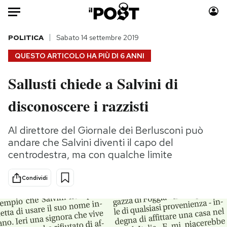
Auto
POLITICA
Sabato 14 settembre 2019
QUESTO ARTICOLO HA PIÙ DI
6 ANNI
HOME
Sallusti chiede a Salvini di
Italia
Moda
disconoscere i razzisti
Mondo
Libri
Politica
Consumismi
Al direttore del Giornale dei Berlusconi può
Tecnologia
Storie/Idee
andare che Salvini diventi il capo del
Internet
Ok Boomer!
centrodestra, ma con qualche limite
Scienza
Media
Cultura
Europa
Condividi
Economia
Altrecose
Sport
Mondiali calcio 2026