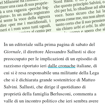
PODCAST
NEWSLETTER
I MIEI PREFERITI
In un editoriale sulla prima pagina di sabato del
Giornale
, il direttore Alessandro Sallusti si dice
SHOP
preoccupato per le implicazioni di un episodio di
razzismo riportato ieri
dalle cronache
italiane, di
CALENDARIO
cui si è resa responsabile una militante della Lega
che si è dichiarata grande sostenitrice di Matteo
Salvini. Sallusti, che dirige il quotidiano di
AREA PERSONALE
proprietà della famiglia Berlusconi, commenta a
Area Personale
valle di un incontro politico che ieri sembra avere
Newsletter