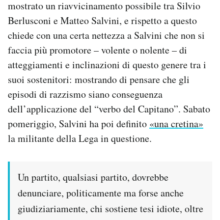
mostrato un riavvicinamento possibile tra Silvio
Notifiche mobile
Berlusconi e Matteo Salvini, e rispetto a questo
Regala il Post
chiede con una certa nettezza a Salvini che non si
Hai bisogno di aiuto?
Esci
faccia più promotore – volente o nolente – di
atteggiamenti e inclinazioni di questo genere tra i
suoi sostenitori: mostrando di pensare che gli
episodi di razzismo siano conseguenza
dell’applicazione del “verbo del Capitano”. Sabato
pomeriggio, Salvini ha poi definito
«una cretina»
la militante della Lega in questione.
Un partito, qualsiasi partito, dovrebbe
denunciare, politicamente ma forse anche
giudiziariamente, chi sostiene tesi idiote, oltre