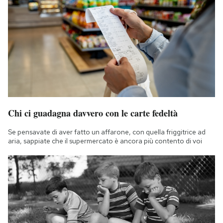
Chi ci guadagna davvero con le carte fedeltà
Se pensavate di aver fatto un affarone, con quella friggitrice ad
aria, sappiate che il supermercato è ancora più contento di voi