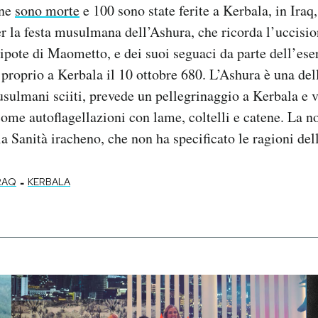
one
sono morte
e 100 sono state ferite a Kerbala, in Iraq,
r la festa musulmana dell’Ashura, che ricorda l’uccisi
ipote di Maometto, e dei suoi seguaci da parte dell’eser
 proprio a Kerbala il 10 ottobre 680. L’Ashura è una dell
sulmani sciiti, prevede un pellegrinaggio a Kerbala e va
ome autoflagellazioni con lame, coltelli e catene. La not
la Sanità iracheno, che non ha specificato le ragioni del
-
RAQ
KERBALA