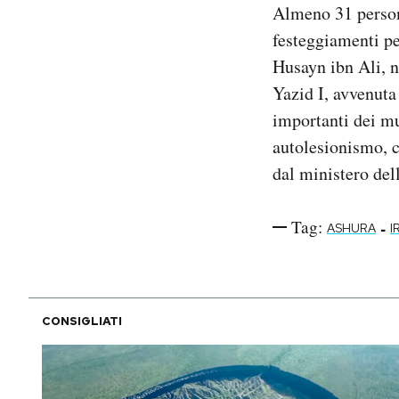
Almeno 31 pers
Notifiche mobile
festeggiamenti pe
Regala il Post
Hai bisogno di aiuto?
Husayn ibn Ali, n
Esci
Yazid I, avvenuta
importanti dei mu
autolesionismo, c
dal ministero del
Tag:
-
ASHURA
I
CONSIGLIATI