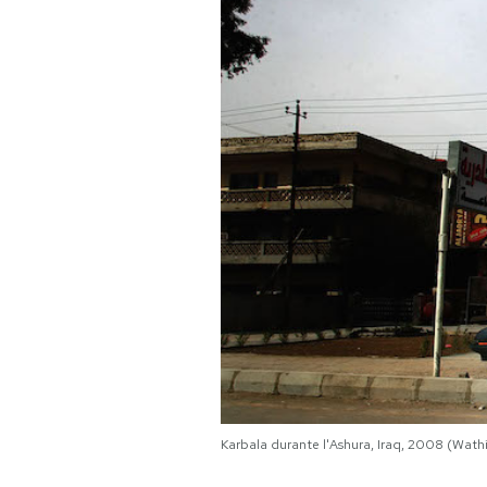
PODCAST
NEWSLETTER
I MIEI PREFERITI
SHOP
CALENDARIO
AREA PERSONALE
Karbala durante l'Ashura, Iraq, 2008 (Wat
Area Personale
Newsletter