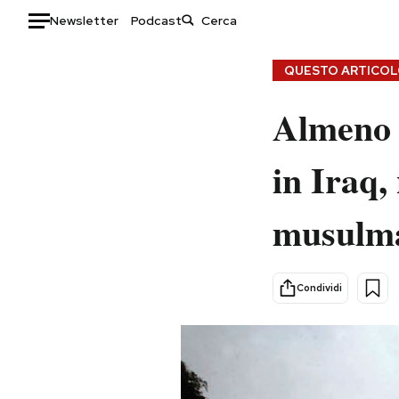
Newsletter
Podcast
Auto
QUESTO ARTICOLO
HOME
Almeno 
Italia
Moda
in Iraq,
Mondo
Libri
Politica
Consumismi
musulma
Tecnologia
Storie/Idee
Internet
Ok Boomer!
Scienza
Media
Condividi
Cultura
Europa
Economia
Altrecose
Sport
Mondiali calcio 2026