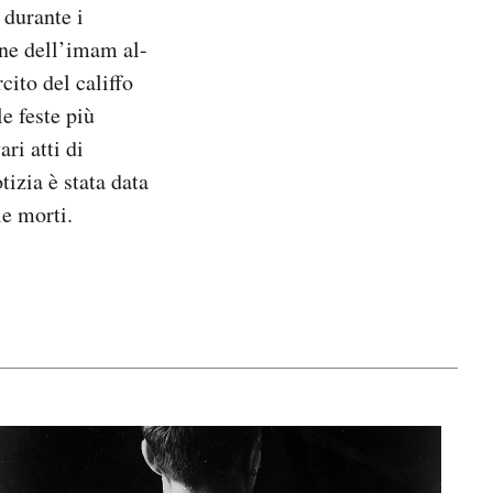
 durante i
one dell’imam al-
cito del califfo
e feste più
ri atti di
izia è stata data
le morti.