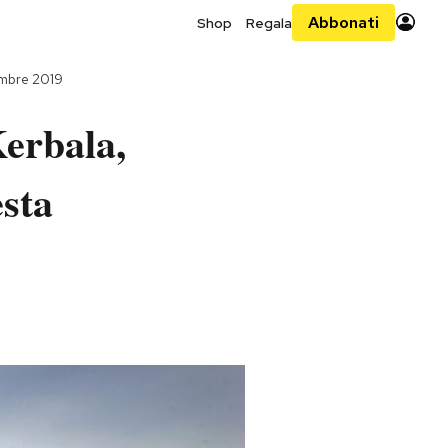
Abbonati
Shop
Regala
embre 2019
erbala,
esta