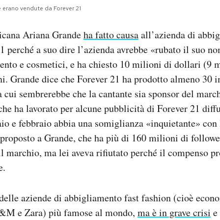
 erano vendute da Forever 21
ricana Ariana Grande
ha fatto causa
all’azienda di abbig
1 perché a suo dire l’azienda avrebbe «rubato il suo n
ento e cosmetici, e ha chiesto 10 milioni di dollari (9 m
ni. Grande dice che Forever 21 ha prodotto almeno 30 
a cui sembrerebbe che la cantante sia sponsor del march
he ha lavorato per alcune pubblicità di Forever 21 diffu
io e febbraio abbia una somiglianza «inquietante» con 
proposto a Grande, che ha più di 160 milioni di followe
il marchio, ma lei aveva rifiutato perché il compenso p
e.
delle aziende di abbigliamento fast fashion (cioè econo
H&M e Zara) più famose al mondo,
ma è in grave crisi
e 