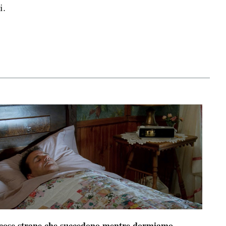
i.
 cose strane che succedono mentre dormiamo