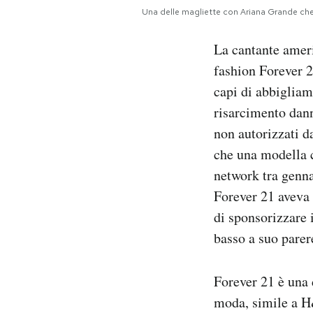
Notifiche mobile
Una delle magliette con Ariana Grande che
Regala il Post
La cantante ame
Hai bisogno di aiuto?
Esci
fashion Forever 2
capi di abbigliam
risarcimento dan
non autorizzati d
che una modella c
network tra genna
Forever 21 aveva 
di sponsorizzare 
basso a suo parer
Forever 21 è una 
moda, simile a 