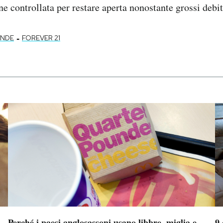
e controllata per restare aperta nonostante grossi debit
-
ANDE
FOREVER 21
Perché i paesi anglosassoni usano libbre, miglia e
9