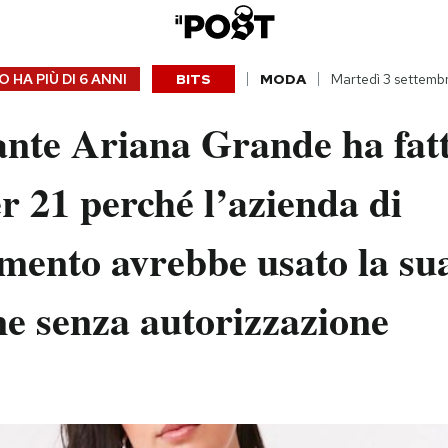
 HA PIÙ DI
6 ANNI
BITS
MODA
Martedì 3 settemb
ante Ariana Grande ha fat
r 21 perché l’azienda di
mento avrebbe usato la su
e senza autorizzazione