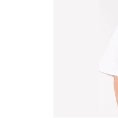
PODCAST
NEWSLETTER
I MIEI PREFERITI
SHOP
CALENDARIO
AREA PERSONALE
Area Personale
Newsletter