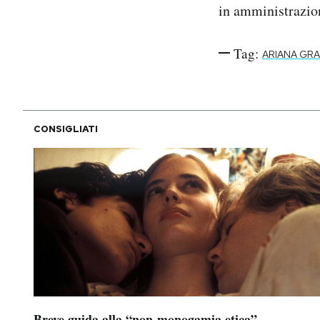
in amministrazion
Tag:
ARIANA GR
CONSIGLIATI
Breve guida alla “non-monogamia etica”