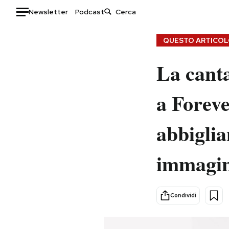
Newsletter
Podcast
Auto
QUESTO ARTICOLO
HOME
La cant
Italia
Moda
a Foreve
Mondo
Libri
Politica
Consumismi
abbiglia
Tecnologia
Storie/Idee
Internet
Ok Boomer!
immagin
Scienza
Media
Cultura
Europa
Economia
Altrecose
Condividi
Sport
Mondiali calcio 2026