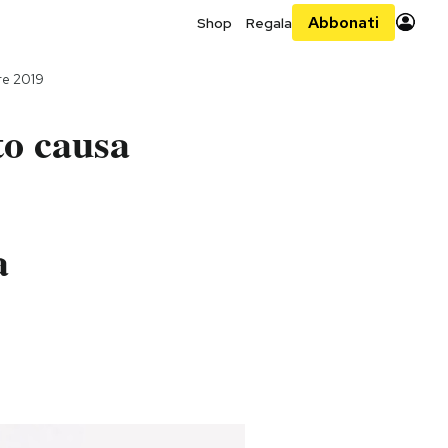
Abbonati
Shop
Regala
re 2019
to causa
a