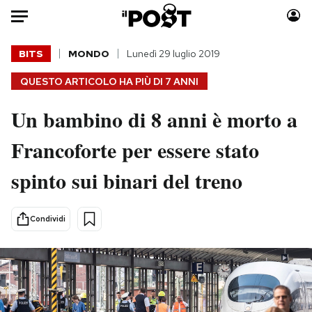
Auto
BITS
MONDO
Lunedì 29 luglio 2019
QUESTO ARTICOLO HA PIÙ DI
7 ANNI
HOME
Un bambino di 8 anni è morto a
Italia
Moda
Mondo
Libri
Francoforte per essere stato
Politica
Consumismi
spinto sui binari del treno
Tecnologia
Storie/Idee
Internet
Ok Boomer!
Scienza
Media
Condividi
Cultura
Europa
Economia
Altrecose
Sport
Mondiali calcio 2026