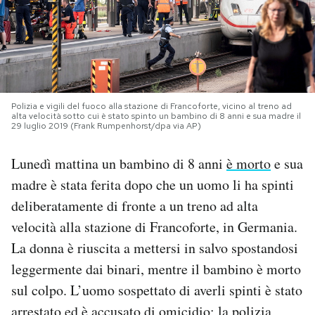
PODCAST
NEWSLETTER
Polizia e vigili del fuoco alla stazione di Francoforte, vicino al treno ad
alta velocità sotto cui è stato spinto un bambino di 8 anni e sua madre il
I MIEI PREFERITI
29 luglio 2019 (Frank Rumpenhorst/dpa via AP)
Lunedì mattina un bambino di 8 anni
è morto
e sua
SHOP
madre è stata ferita dopo che un uomo li ha spinti
deliberatamente di fronte a un treno ad alta
CALENDARIO
velocità alla stazione di Francoforte, in Germania.
La donna è riuscita a mettersi in salvo spostandosi
AREA PERSONALE
leggermente dai binari, mentre il bambino è morto
sul colpo. L’uomo sospettato di averli spinti è stato
Area Personale
Newsletter
arrestato ed è accusato di omicidio; la polizia