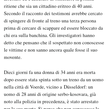
Notifiche mobile
ritiene che sia un cittadino eritreo di 40 anni.
Regala il Post
Secondo il racconto dei testimoni avrebbe cercato
Hai bisogno di aiuto?
di spingere di fronte al treno una terza persona
Esci
prima di cercare di scappare ed essere bloccato da
chi era sulla banchina. Gli investigatori hanno
detto che pensano che il sospettato non conoscesse
le vittime e non sanno ancora quale fosse il suo
movente.
Dieci giorni fa una donna di 34 anni era morta
dopo essere stata spinta sotto un treno da un uomo
nella città di Voerde, vicino a Düsseldorf: un
uomo di 28 anni di origine serbo-kosovara, già
noto alla polizia in precedenza, è stato arrestato
per la sua morte. Si pensa che non conoscesse la