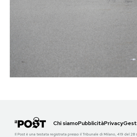
PODCAST
NEWSLETTER
I MIEI PREFERITI
SHOP
CALENDARIO
AREA PERSONALE
Chi siamo
Pubblicità
Privacy
Gesti
Area Personale
Newsletter
Il Post è una testata registrata presso il Tribunale di Milano, 419 del