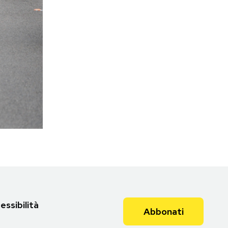
essibilità
Abbonati