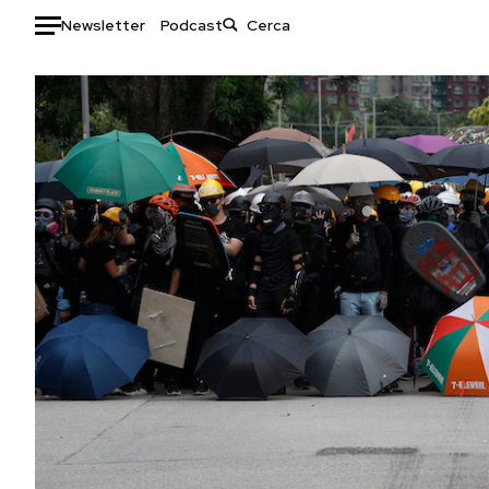
Newsletter
Podcast
Auto
HOME
Italia
Moda
Mondo
Libri
Politica
Consumismi
Tecnologia
Storie/Idee
Internet
Ok Boomer!
Scienza
Media
Cultura
Europa
Economia
Altrecose
Sport
Mondiali calcio 2026