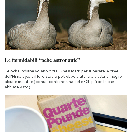
Notifiche mobile
Regala il Post
Hai bisogno di aiuto?
Esci
Le formidabili “oche astronaute”
Le oche indiane volano oltre i 7mila metri per superare le cime
dell'Himalaya, e il loro studio potrebbe aiutarci a trattare meglio
alcune malattie (bonus: contiene una delle GIF più belle che
abbiate visto)