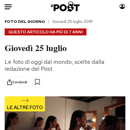
Auto
FOTO DEL GIORNO
Giovedì 25 luglio 2019
QUESTO ARTICOLO HA PIÙ DI
7 ANNI
HOME
Giovedì 25 luglio
Italia
Moda
Mondo
Libri
Le foto di oggi dal mondo, scelte dalla
Politica
Consumismi
redazione del Post
Tecnologia
Storie/Idee
Internet
Ok Boomer!
Condividi
Scienza
Media
Cultura
Europa
Economia
Altrecose
Sport
Mondiali calcio 2026