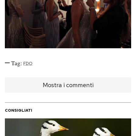
PODCAST
NEWSLETTER
I MIEI PREFERITI
Tag:
FDO
SHOP
Mostra i commenti
CALENDARIO
CONSIGLIATI
AREA PERSONALE
Area Personale
Newsletter