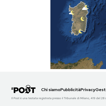
PODCAST
NEWSLETTER
I MIEI PREFERITI
SHOP
CALENDARIO
AREA PERSONALE
Chi siamo
Pubblicità
Privacy
Gesti
Area Personale
Il Post è una testata registrata presso il Tribunale di Milano, 419 del
Newsletter