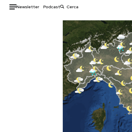
Newsletter
Podcast
Auto
HOME
Italia
Moda
Mondo
Libri
Politica
Consumismi
Tecnologia
Storie/Idee
Internet
Ok Boomer!
Scienza
Media
Cultura
Europa
Economia
Altrecose
Sport
Mondiali calcio 2026