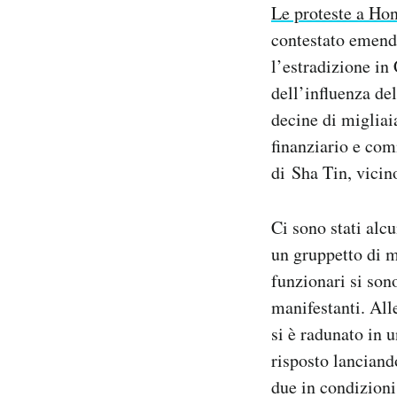
Le proteste a Ho
Notifiche mobile
contestato emend
Regala il Post
Hai bisogno di aiuto?
l’estradizione in
Esci
dell’influenza de
decine di migliai
finanziario e com
di Sha Tin, vicino
Ci sono stati alcu
un gruppetto di m
funzionari si sono
manifestanti. All
si è radunato in 
risposto lanciand
due in condizioni 