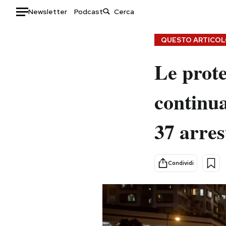
Newsletter
Podcast
Auto
QUESTO ARTICOLO
HOME
Le prot
Italia
Moda
continua
Mondo
Libri
Politica
Consumismi
37 arres
Tecnologia
Storie/Idee
Internet
Ok Boomer!
Scienza
Media
Condividi
Cultura
Europa
Economia
Altrecose
Sport
Mondiali calcio 2026