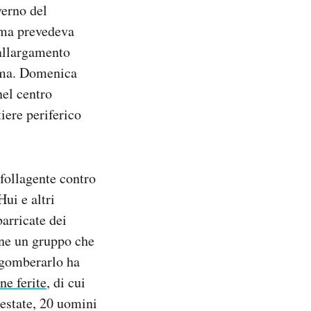
verno del
rma prevedeva
’allargamento
noma. Domenica
nel centro
iere periferico
sfollagente contro
ui e altri
barricate dei
anne un gruppo che
 sgomberarlo ha
ne ferite
, di cui
rrestate, 20 uomini