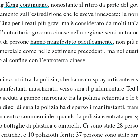
ng Kong continuano
, nonostante il ritiro da parte del go
amento sull’estradizione che le aveva innescate: la no
 Cina per i reati più gravi ma è considerato da molti un
ll’autoritario governo cinese nella regione semi-auto
a di persone
hanno manifestato pacificamente
, non più 
merciale come nelle settimane precedenti, ma nel quart
 al confine con l’entroterra cinese.
ni scontri tra la polizia, che ha usato spray urticante e 
anifestanti mascherati; verso sera il parlamentare Ted H
 seduti a gambe incrociate tra la polizia schierata e le 
e dieci di sera la polizia ha disperso i manifestanti, tr
un centro commerciale; quando la polizia è entrata per
o bottiglie di plastica e ombrelli.
Ci sono state 28 perso
critiche, e 10 poliziotti feriti; 37 persone sono state a