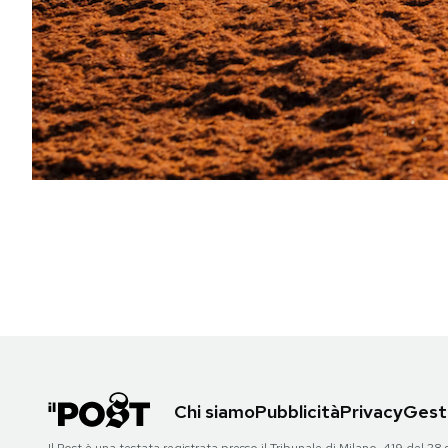
PODCAST
NEWSLETTER
I MIEI PREFERITI
SHOP
CALENDARIO
AREA PERSONALE
Chi siamo
Pubblicità
Privacy
Gesti
Area Personale
Newsletter