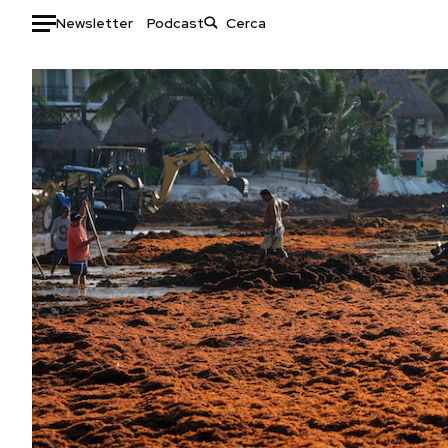
Newsletter
Podcast
Auto
HOME
Italia
Moda
Mondo
Libri
Politica
Consumismi
Tecnologia
Storie/Idee
Internet
Ok Boomer!
Scienza
Media
Cultura
Europa
Economia
Altrecose
Sport
Mondiali calcio 2026