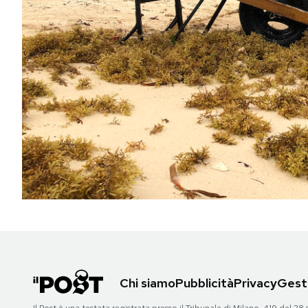
PODCAST
NEWSLETTER
I MIEI PREFERITI
SHOP
CALENDARIO
AREA PERSONALE
Chi siamo
Pubblicità
Privacy
Gesti
Area Personale
Newsletter