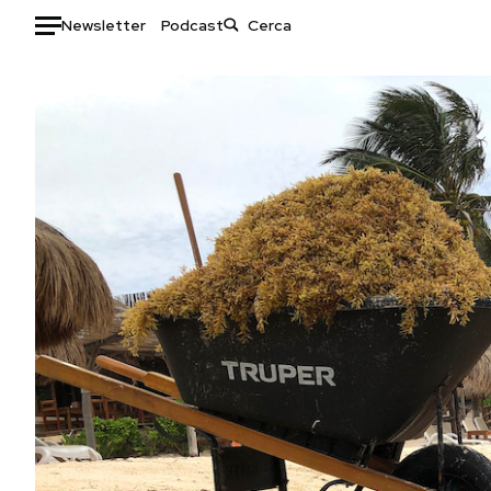
Newsletter
Podcast
Auto
HOME
Italia
Moda
Mondo
Libri
Politica
Consumismi
Tecnologia
Storie/Idee
Internet
Ok Boomer!
Scienza
Media
Cultura
Europa
Economia
Altrecose
Sport
Mondiali calcio 2026