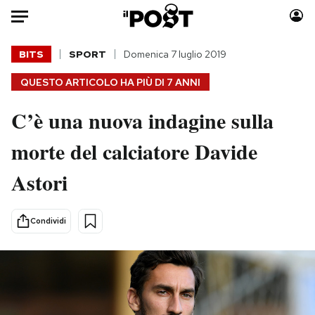
Auto
BITS
SPORT
Domenica 7 luglio 2019
QUESTO ARTICOLO HA PIÙ DI
7 ANNI
HOME
C’è una nuova indagine sulla
Italia
Moda
Mondo
Libri
morte del calciatore Davide
Politica
Consumismi
Astori
Tecnologia
Storie/Idee
Internet
Ok Boomer!
Scienza
Media
Condividi
Cultura
Europa
Economia
Altrecose
Sport
Mondiali calcio 2026