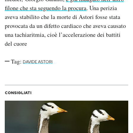
Notifiche mobile
filone che sta seguendo la procura
. Una perizia
Regala il Post
aveva stabilito che la morte di Astori fosse stata
Hai bisogno di aiuto?
provocata da un difetto cardiaco che aveva causato
Esci
una tachiaritmia, cioè l’accelerazione dei battiti
del cuore
Tag:
DAVIDE ASTORI
CONSIGLIATI