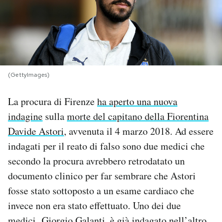
PODCAST
NEWSLETTER
(GettyImages)
I MIEI PREFERITI
La procura di Firenze
ha aperto una nuova
indagine
sulla
morte del capitano della Fiorentina
SHOP
Davide Astori
, avvenuta il 4 marzo 2018. Ad essere
indagati per il reato di falso sono due medici che
CALENDARIO
secondo la procura avrebbero retrodatato un
documento clinico per far sembrare che Astori
AREA PERSONALE
fosse stato sottoposto a un esame cardiaco che
invece non era stato effettuato. Uno dei due
Area Personale
Newsletter
medici, Giorgio Galanti,
è già indagato nell’altro