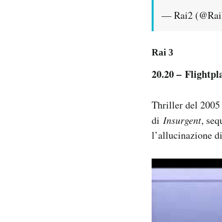
— Rai2 (@Ra
Rai 3
20.20 – Flightpl
Thriller del 2005 
di
Insurgent
, seq
l’allucinazione d