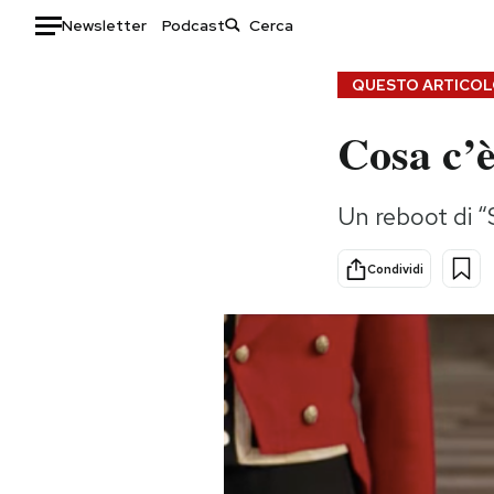
Newsletter
Podcast
Auto
QUESTO ARTICOLO
Cosa c’è
HOME
Italia
Moda
Un reboot di “
Mondo
Libri
Politica
Consumismi
Condividi
Tecnologia
Storie/Idee
Internet
Ok Boomer!
Scienza
Media
Cultura
Europa
Economia
Altrecose
Sport
Mondiali calcio 2026