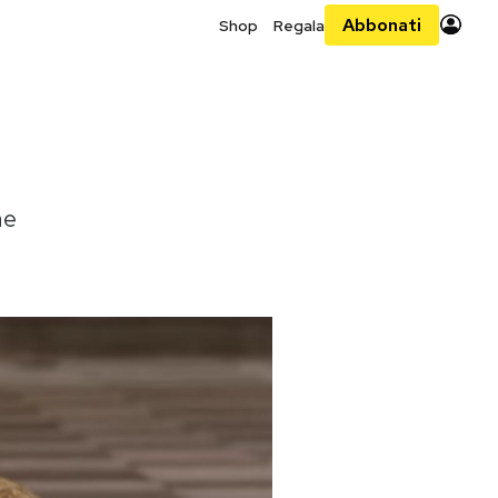
Abbonati
Shop
Regala
he