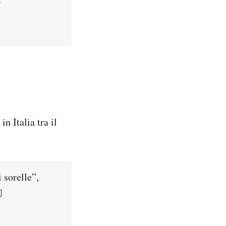
n Italia tra il
 sorelle”,
️