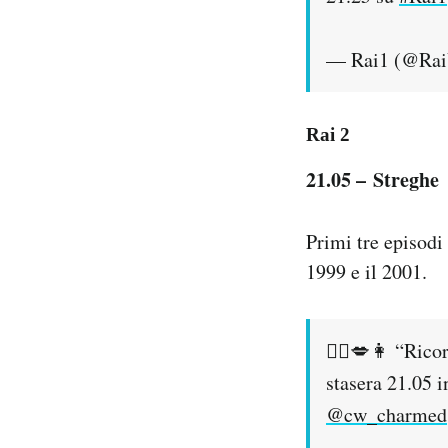
— Rai1 (@Ra
Rai 2
21.05 – Streghe
Primi tre episodi
1999 e il 2001.
👩‍❤️💋👩 “Rico
stasera 21.05 
@cw_charmed