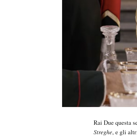
PODCAST
NEWSLETTER
I MIEI PREFERITI
SHOP
CALENDARIO
AREA PERSONALE
Rai Due questa se
Area Personale
Streghe
, e gli al
Newsletter