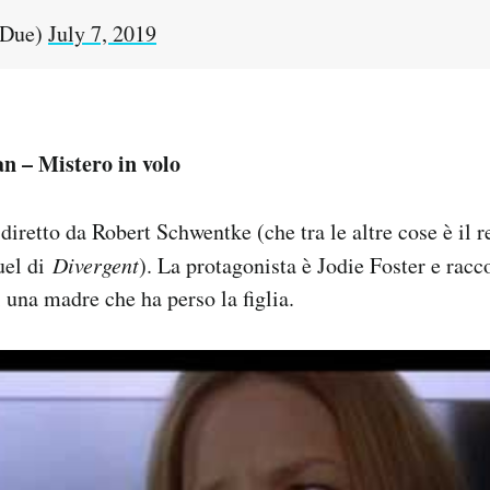
iDue)
July 7, 2019
an – Mistero in volo
diretto da Robert Schwentke (che tra le altre cose è il r
uel di
Divergent
). La protagonista è Jodie Foster e racco
i una madre che ha perso la figlia.