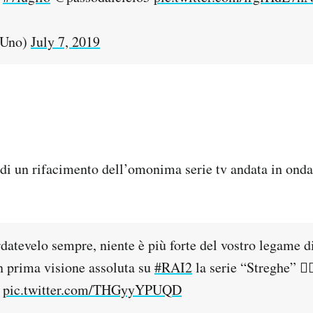
iUno)
July 7, 2019
 di un rifacimento dell’omonima serie tv andata in onda i
rdatevelo sempre, niente è più forte del vostro legame di
in prima visione assoluta su
#RAI2
la serie “Streghe” 🧙‍♀
pic.twitter.com/THGyyYPUQD