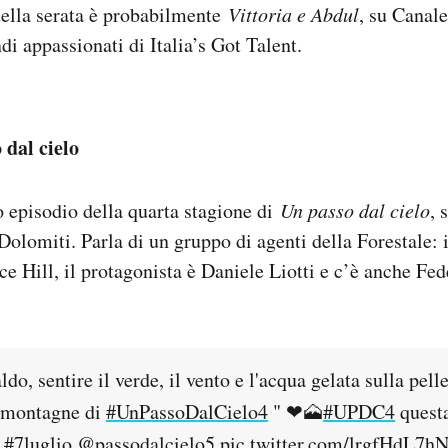
della serata è probabilmente
Vittoria e Abdul
, su Canal
di appassionati di Italia’s Got Talent.
 dal cielo
 episodio della quarta stagione di
Un passo dal cielo
, 
Dolomiti. Parla di un gruppo di agenti della Forestale: 
e Hill, il protagonista è Daniele Liotti e c’è anche Fed
ldo, sentire il verde, il vento e l'acqua gelata sulla pell
e montagne di
#UnPassoDalCielo4
" ❤🗻
#UPDC4
questa
#7luglio
@passodalcielo5
pic.twitter.com/lrgfHdL7h