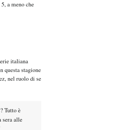
e 5, a meno che
serie italiana
in questa stagione
ez, nel ruolo di se
e? Tutto è
 sera alle
N