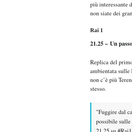
più interessante 
Notifiche mobile
non siate dei gran
Regala il Post
Hai bisogno di aiuto?
Esci
Rai 1
21.25 – Un passo
Replica del primo
ambientata sulle 
non c’è più Terenc
stesso.
"Fuggire dal ca
possibile sull
21.25 su
#Rai1