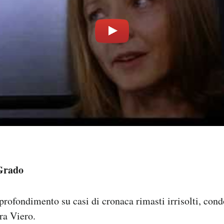
Grado
ofondimento su casi di cronaca rimasti irrisolti, cond
ra Viero.