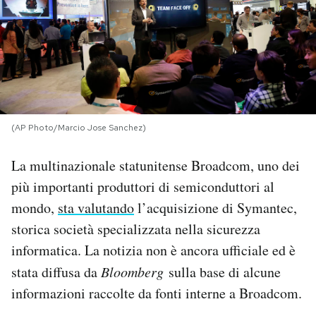
PODCAST
NEWSLETTER
I MIEI PREFERITI
(AP Photo/Marcio Jose Sanchez)
La multinazionale statunitense Broadcom, uno dei
SHOP
più importanti produttori di semiconduttori al
mondo,
sta valutando
l’acquisizione di Symantec,
CALENDARIO
storica società specializzata nella sicurezza
informatica. La notizia non è ancora ufficiale ed è
AREA PERSONALE
stata diffusa da
Bloomberg
sulla base di alcune
informazioni raccolte da fonti interne a Broadcom.
Area Personale
Newsletter