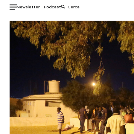
Newsletter
Podcast
Auto
HOME
Italia
Moda
Mondo
Libri
Politica
Consumismi
Tecnologia
Storie/Idee
Internet
Ok Boomer!
Scienza
Media
Cultura
Europa
Economia
Altrecose
Sport
Mondiali calcio 2026