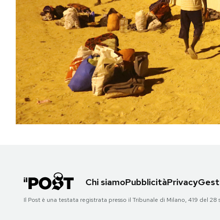
PODCAST
NEWSLETTER
I MIEI PREFERITI
SHOP
CALENDARIO
Chi siamo
Pubblicità
Privacy
Gesti
AREA PERSONALE
Il Post è una testata registrata presso il Tribunale di Milano, 419 del
Area Personale
Newsletter