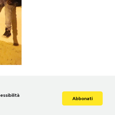
essibilità
Abbonati