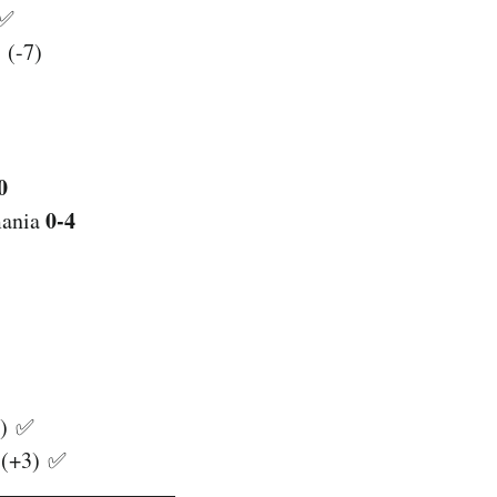
 ✅
(-7)
0
0-4
mania
) ✅
(+3) ✅
————————