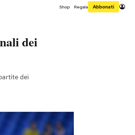
Abbonati
Shop
Regala
nali dei
artite dei