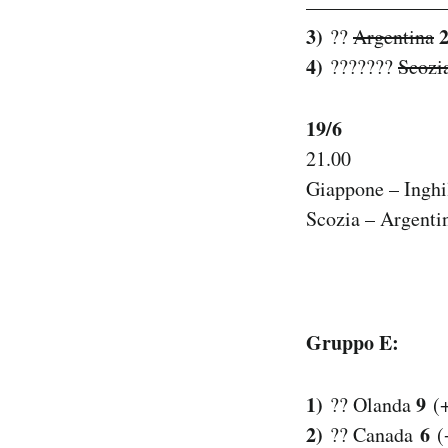
———————
3)
??
Argentina
4)
???????
Scozi
19/6
21.00
Giappone – Inghi
Scozia – Argent
Gruppo E:
1)
9
?? Olanda
(+
2)
6
?? Canada
(