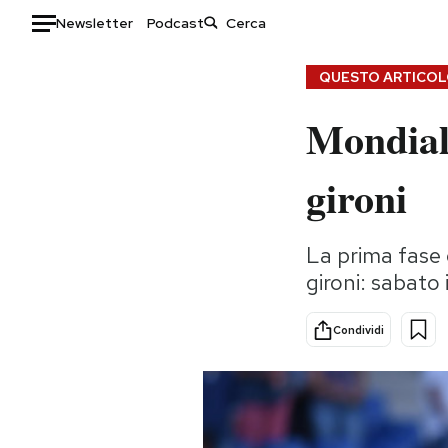
Newsletter
Podcast
Auto
QUESTO ARTICOLO
Mondiali
HOME
Italia
Moda
gironi
Mondo
Libri
Politica
Consumismi
La prima fase 
Tecnologia
Storie/Idee
gironi: sabato i
Internet
Ok Boomer!
Scienza
Media
Condividi
Cultura
Europa
Economia
Altrecose
Sport
Mondiali calcio 2026