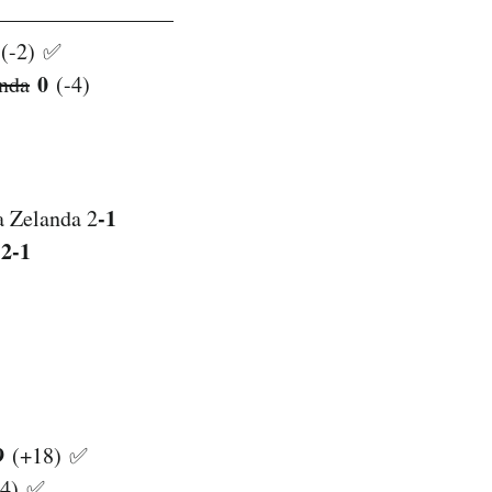
————————
(-2) ✅
0
nda
(-4)
-1
 Zelanda 2
2-1
a
9
(+18) ✅
4) ✅