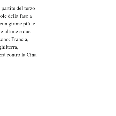
partite del terzo
ole della fase a
scun girone più le
le ultime e due
 sono: Francia,
hilterra,
erà contro la Cina