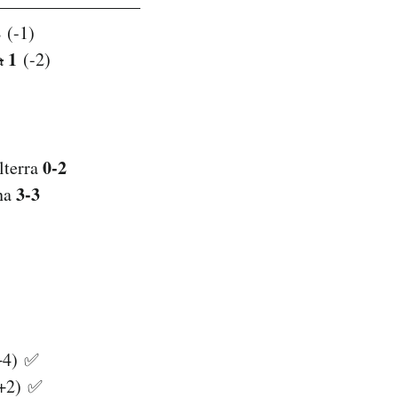
————————
2
(-1)
1
a
(-2)
0-2
lterra
3-3
ina
4) ✅
+2) ✅