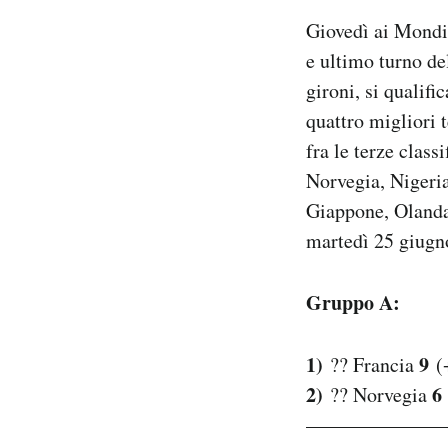
Notifiche mobile
Giovedì ai Mondia
Regala il Post
e ultimo turno del
Hai bisogno di aiuto?
gironi, si qualifi
Esci
quattro migliori 
fra le terze class
Norvegia, Nigeria
Giappone, Olanda,
martedì 25 giugno
Gruppo A:
1)
9
?? Francia
(
2)
6
?? Norvegia
———————