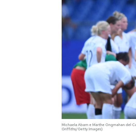
PODCAST
NEWSLETTER
I MIEI PREFERITI
SHOP
CALENDARIO
AREA PERSONALE
Area Personale
Michaela Abam e Marthe Ongmahan del Camer
Griffiths/Getty Images)
Newsletter