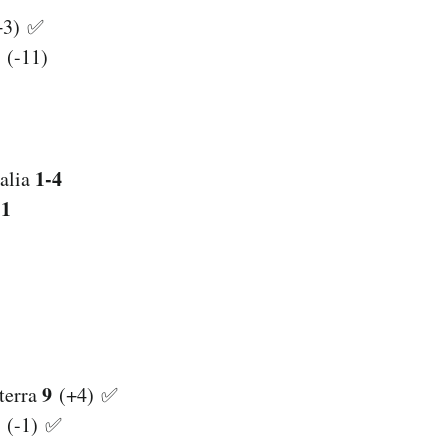
3) ✅
(-11)
1-4
alia
-1
9
terra
(+4) ✅
(-1) ✅