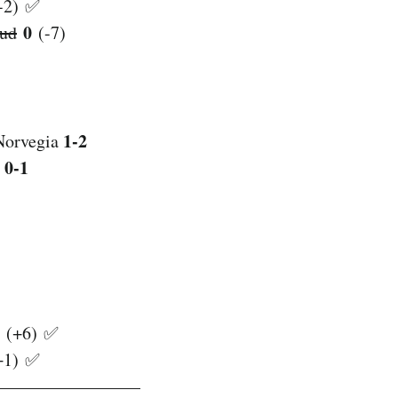
-2) ✅
0
Sud
(-7)
1-2
Norvegia
0-1
a
(+6) ✅
+1) ✅
————————