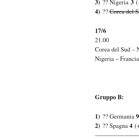
3)
3
?? Nigeria
(
4)
??
Corea del 
17/6
21.00
Corea del Sud – 
Nigeria – Franci
Gruppo B:
1)
9
?? Germania
2)
4
?? Spagna
(
———————