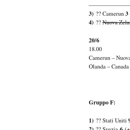
———————
3)
3
?? Camerun
4)
??
Nuova Zela
20/6
18.00
Camerun – Nuova
Olanda – Canad
Gruppo F:
1)
?? Stati Uniti
2)
6
?? Svezia
(+