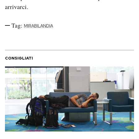
Notifiche mobile
arrivarci.
Regala il Post
Hai bisogno di aiuto?
Tag:
MIRABILANDIA
Esci
CONSIGLIATI