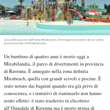
PODCAST
NEWSLETTER
Una delle piscine dell'area Mirabeach (l'immagine proviene da un video
I MIEI PREFERITI
promozionale di Mirabilandia)
Un bambino di quattro anni è morto oggi a
SHOP
Mirabilandia, il parco di divertimenti in provincia
di Ravenna. È annegato nella zona definita
CALENDARIO
Mirabeach, quella con grandi scivoli e piscine. È
stato notato dai bagnini quando era già privo di
AREA PERSONALE
conoscenza, e i tentativi di rianimarlo non hanno
avuto effetto: è stato trasferito in elicottero
Area Personale
all’Ospedale di Ravenna ma è morto prima di
Newsletter