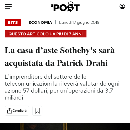
Auto
BITS
ECONOMIA
Lunedì 17 giugno 2019
QUESTO ARTICOLO HA PIÙ DI
7 ANNI
HOME
La casa d’aste Sotheby’s sarà
Italia
Moda
Mondo
Libri
acquistata da Patrick Drahi
Politica
Consumismi
Tecnologia
Storie/Idee
L'imprenditore del settore delle
Internet
Ok Boomer!
telecomunicazioni la rileverà valutando ogni
azione 57 dollari, per un'operazioni da 3,7
Scienza
Media
miliardi
Cultura
Europa
Economia
Altrecose
Condividi
Sport
Mondiali calcio 2026