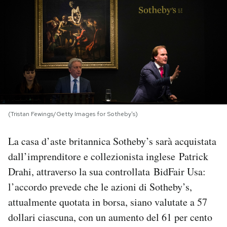
PODCAST
NEWSLETTER
I MIEI PREFERITI
(Tristan Fewings/Getty Images for Sotheby's)
SHOP
La casa d’aste britannica Sotheby’s sarà acquistata
CALENDARIO
dall’imprenditore e collezionista inglese Patrick
Drahi, attraverso la sua controllata BidFair Usa:
l’accordo prevede che le azioni di Sotheby’s,
AREA PERSONALE
attualmente quotata in borsa, siano valutate a 57
Area Personale
dollari ciascuna, con un aumento del 61 per cento
Newsletter