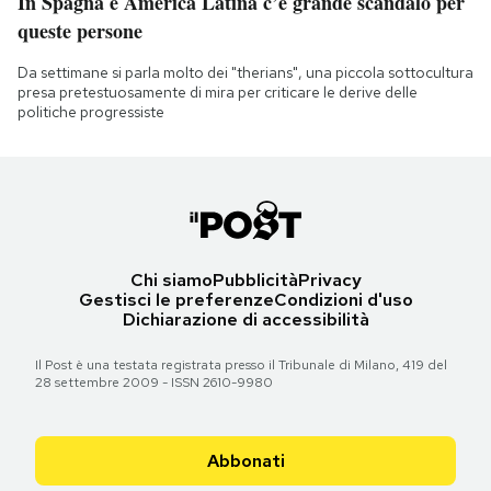
In Spagna e America Latina c’è grande scandalo per
queste persone
Da settimane si parla molto dei "therians", una piccola sottocultura
presa pretestuosamente di mira per criticare le derive delle
politiche progressiste
Chi siamo
Pubblicità
Privacy
Gestisci le preferenze
Condizioni d'uso
Dichiarazione di accessibilità
Il Post è una testata registrata presso il Tribunale di Milano, 419 del
28 settembre 2009 - ISSN 2610-9980
Abbonati