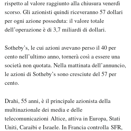
rispetto al valore raggiunto alla chiusura venerdì
Notifiche mobile
scorso. Gli azionisti quindi riceveranno 57 dollari
Regala il Post
per ogni azione posseduta: il valore totale
Hai bisogno di aiuto?
Esci
dell’operazione è di 3,7 miliardi di dollari.
Sotheby’s, le cui azioni avevano perso il 40 per
cento nell’ultimo anno, tornerà così a essere una
società non quotata. Nella mattinata dell’annuncio,
le azioni di Sotheby’s sono cresciute del 57 per
cento.
Drahi, 55 anni, è il principale azionista della
multinazionale dei media e delle
telecomunicazioni Altice, attiva in Europa, Stati
Uniti, Caraibi e Israele. In Francia controlla SFR,