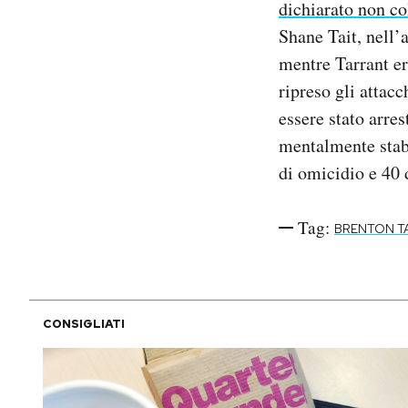
dichiarato non co
Notifiche mobile
Shane Tait, nell’
Regala il Post
mentre Tarrant er
Hai bisogno di aiuto?
Esci
ripreso gli attac
essere stato arres
mentalmente stabi
di omicidio e 40 
Tag:
BRENTON T
CONSIGLIATI