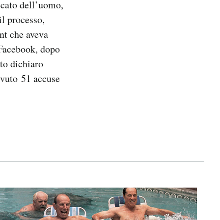
ocato dell’uomo,
il processo,
nt che aveva
u Facebook, dopo
ato dichiaro
evuto 51 accuse