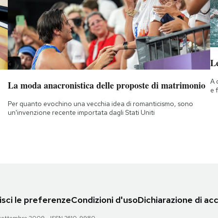
Le
A 
La moda anacronistica delle proposte di matrimonio
e 
Per quanto evochino una vecchia idea di romanticismo, sono
un'invenzione recente importata dagli Stati Uniti
sci le preferenze
Condizioni d'uso
Dichiarazione di acc
 28 settembre 2009 - ISSN 2610-9980