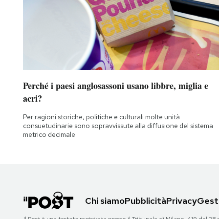
Perché i paesi anglosassoni usano libbre, miglia e
acri?
Per ragioni storiche, politiche e culturali molte unità
consuetudinarie sono sopravvissute alla diffusione del sistema
metrico decimale
Chi siamo
Pubblicità
Privacy
Gesti
Il Post è una testata registrata presso il Tribunale di Milano, 419 del