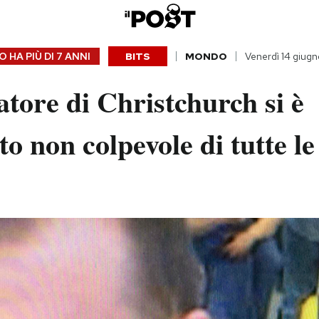
 HA PIÙ DI
7 ANNI
BITS
MONDO
Venerdì 14 giug
atore di Christchurch si è
to non colpevole di tutte l