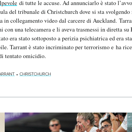
lpevole
di tutte le accuse. Ad annunciarlo è stato l’avv
aula del tribunale di Christchurch dove si sta svolgendo 
a in collegamento video dal carcere di Auckland. Tarra
chi con una telecamera e li aveva trasmessi in diretta s
tato era stato sottoposto a perizia psichiatrica ed era st
le. Tarrant è stato incriminato per terrorismo e ha ric
di tentato omicidio.
-
ARRANT
CHRISTCHURCH