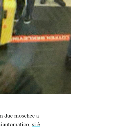
 in due moschee a
miautomatico,
si è