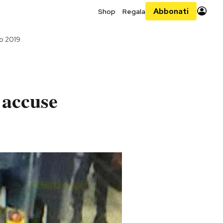
Abbonati
Shop
Regala
no 2019
e accuse