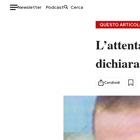
Newsletter
Podcast
Auto
QUESTO ARTICOLO
HOME
L’attent
Italia
Moda
dichiara
Mondo
Libri
Politica
Consumismi
Tecnologia
Storie/Idee
Condividi
Internet
Ok Boomer!
Scienza
Media
Cultura
Europa
Economia
Altrecose
Sport
Mondiali calcio 2026