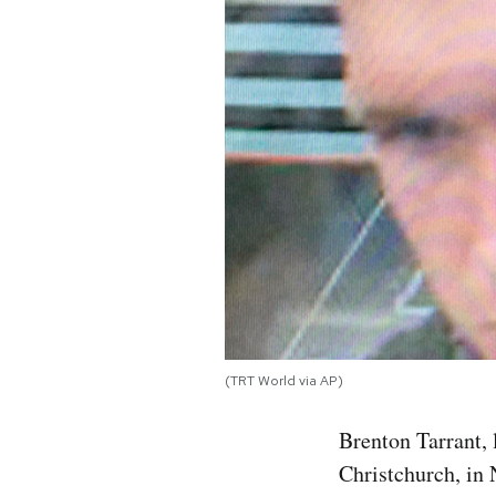
PODCAST
NEWSLETTER
I MIEI PREFERITI
SHOP
CALENDARIO
(TRT World via AP)
AREA PERSONALE
Brenton Tarrant, 
Area Personale
Christchurch, in
Newsletter