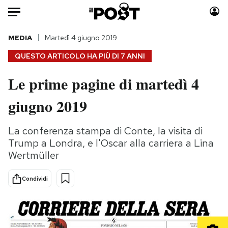
Auto
MEDIA
Martedì 4 giugno 2019
QUESTO ARTICOLO HA PIÙ DI
7 ANNI
HOME
Le prime pagine di martedì 4
Italia
Moda
giugno 2019
Mondo
Libri
Politica
Consumismi
La conferenza stampa di Conte, la visita di
Tecnologia
Storie/Idee
Trump a Londra, e l'Oscar alla carriera a Lina
Internet
Ok Boomer!
Wertmüller
Scienza
Media
Cultura
Europa
Condividi
Economia
Altrecose
Sport
Mondiali calcio 2026