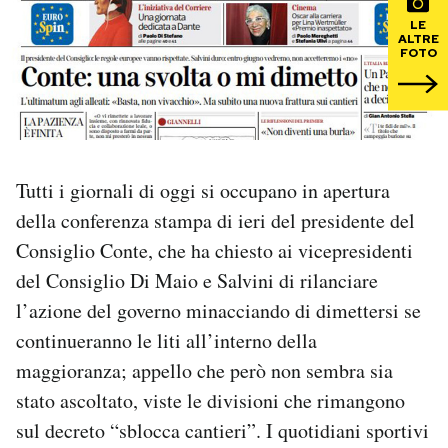
LE
ALTRE
PODCAST
FOTO
NEWSLETTER
I MIEI PREFERITI
Tutti i giornali di oggi si occupano in apertura
della conferenza stampa di ieri del presidente del
SHOP
Consiglio Conte, che ha chiesto ai vicepresidenti
del Consiglio Di Maio e Salvini di rilanciare
CALENDARIO
l’azione del governo minacciando di dimettersi se
continueranno le liti all’interno della
maggioranza; appello che però non sembra sia
AREA PERSONALE
stato ascoltato, viste le divisioni che rimangono
Area Personale
sul decreto “sblocca cantieri”. I quotidiani sportivi
Newsletter