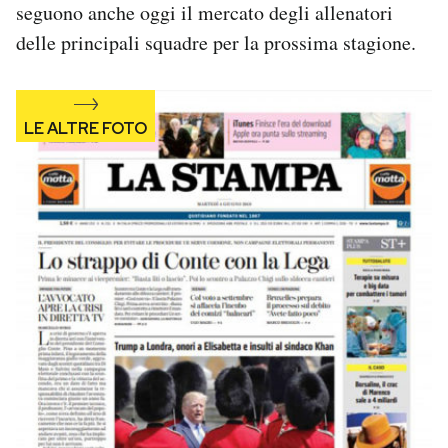
seguono anche oggi il mercato degli allenatori
Notifiche mobile
delle principali squadre per la prossima stagione.
Regala il Post
Hai bisogno di aiuto?
Esci