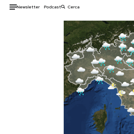
Newsletter
Podcast
Auto
HOME
Italia
Moda
Mondo
Libri
Politica
Consumismi
Tecnologia
Storie/Idee
Internet
Ok Boomer!
Scienza
Media
Cultura
Europa
Economia
Altrecose
Sport
Mondiali calcio 2026