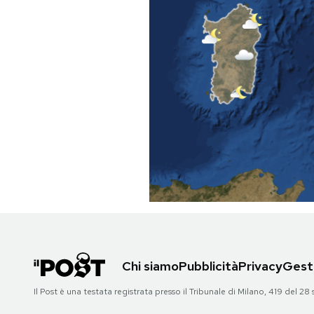
PODCAST
NEWSLETTER
I MIEI PREFERITI
SHOP
CALENDARIO
AREA PERSONALE
Chi siamo
Pubblicità
Privacy
Gesti
Area Personale
Il Post è una testata registrata presso il Tribunale di Milano, 419 del
Newsletter