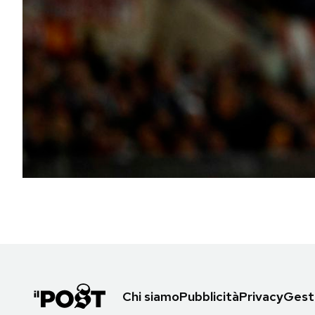
PODCAST
NEWSLETTER
I MIEI PREFERITI
SHOP
CALENDARIO
AREA PERSONALE
Area Personale
Chi siamo
Pubblicità
Privacy
Gesti
Newsletter