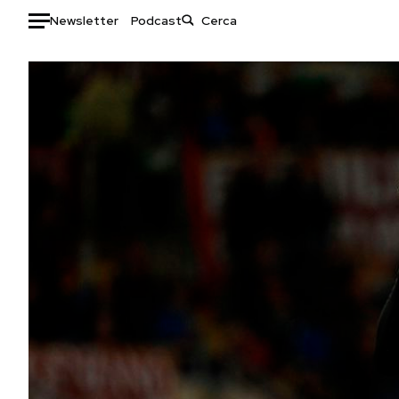
Newsletter
Podcast
Auto
HOME
Italia
Moda
Mondo
Libri
Politica
Consumismi
Tecnologia
Storie/Idee
Internet
Ok Boomer!
Scienza
Media
Cultura
Europa
Economia
Altrecose
Sport
Mondiali calcio 2026