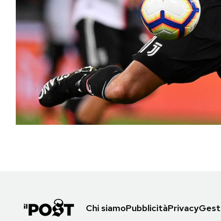
PODCAST
NEWSLETTER
I MIEI PREFERITI
SHOP
CALENDARIO
AREA PERSONALE
Area Personale
Chi siamo
Pubblicità
Privacy
Gesti
Newsletter