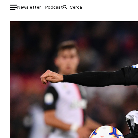
Newsletter
Podcast
Auto
HOME
Italia
Moda
Mondo
Libri
Politica
Consumismi
Tecnologia
Storie/Idee
Internet
Ok Boomer!
Scienza
Media
Cultura
Europa
Economia
Altrecose
Sport
Mondiali calcio 2026