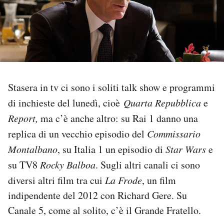
PODCAST
NEWSLETTER
Stasera in tv ci sono i soliti talk show e programmi
I MIEI PREFERITI
di inchieste del lunedì, cioè
Quarta Repubblica
e
Report,
ma c’è anche altro: su Rai 1 danno una
SHOP
replica di un vecchio episodio del
Commissario
Montalbano
, su Italia 1 un episodio di
Star Wars
e
CALENDARIO
su TV8
Rocky Balboa
. Sugli altri canali ci sono
diversi altri film tra cui
La Frode
, un film
AREA PERSONALE
indipendente del 2012 con Richard Gere. Su
Area Personale
Canale 5, come al solito, c’è il Grande Fratello.
Newsletter