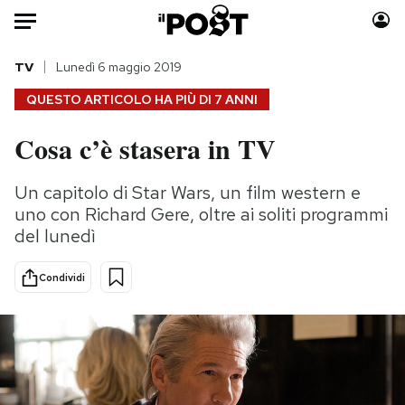
Auto
TV
Lunedì 6 maggio 2019
QUESTO ARTICOLO HA PIÙ DI
7 ANNI
HOME
Cosa c’è stasera in TV
Italia
Moda
Mondo
Libri
Un capitolo di Star Wars, un film western e
Politica
Consumismi
uno con Richard Gere, oltre ai soliti programmi
Tecnologia
Storie/Idee
del lunedì
Internet
Ok Boomer!
Condividi
Scienza
Media
Cultura
Europa
Economia
Altrecose
Sport
Mondiali calcio 2026