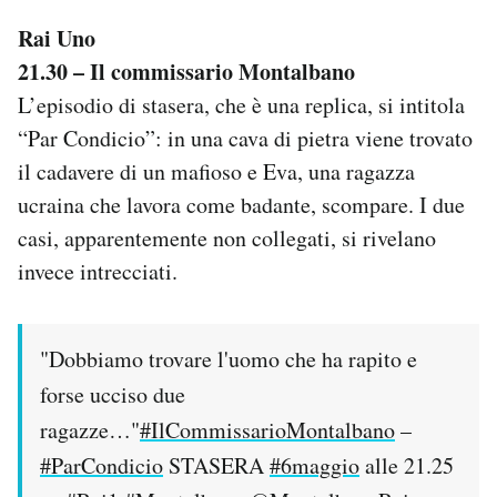
Notifiche mobile
Rai Uno
Regala il Post
21.30 – Il commissario Montalbano
Hai bisogno di aiuto?
L’episodio di stasera, che è una replica, si intitola
Esci
“Par Condicio”: in una cava di pietra viene trovato
il cadavere di un mafioso e Eva, una ragazza
ucraina che lavora come badante, scompare. I due
casi, apparentemente non collegati, si rivelano
invece intrecciati.
"Dobbiamo trovare l'uomo che ha rapito e
forse ucciso due
ragazze…"
#IlCommissarioMontalbano
–
#ParCondicio
STASERA
#6maggio
alle 21.25