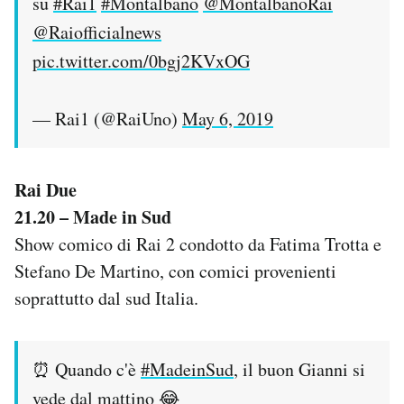
su
#Rai1
#Montalbano
@MontalbanoRai
@Raiofficialnews
pic.twitter.com/0bgj2KVxOG
— Rai1 (@RaiUno)
May 6, 2019
Rai Due
21.20 – Made in Sud
Show comico di Rai 2 condotto da Fatima Trotta e
Stefano De Martino, con comici provenienti
soprattutto dal sud Italia.
⏰ Quando c'è
#MadeinSud
, il buon Gianni si
vede dal mattino 😂