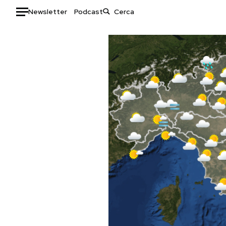
Newsletter
Podcast
Auto
HOME
Italia
Moda
Mondo
Libri
Politica
Consumismi
Tecnologia
Storie/Idee
Internet
Ok Boomer!
Scienza
Media
Cultura
Europa
Economia
Altrecose
Sport
Mondiali calcio 2026