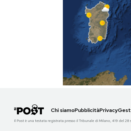
PODCAST
NEWSLETTER
I MIEI PREFERITI
SHOP
CALENDARIO
AREA PERSONALE
Chi siamo
Pubblicità
Privacy
Gesti
Area Personale
Il Post è una testata registrata presso il Tribunale di Milano, 419 del
Newsletter