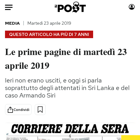
Auto
MEDIA
Martedì 23 aprile 2019
QUESTO ARTICOLO HA PIÙ DI
7 ANNI
HOME
Le prime pagine di martedì 23
Italia
Moda
aprile 2019
Mondo
Libri
Politica
Consumismi
Ieri non erano usciti, e oggi si parla
Tecnologia
Storie/Idee
soprattutto degli attentati in Sri Lanka e del
Internet
Ok Boomer!
caso Armando Siri
Scienza
Media
Cultura
Europa
Condividi
Economia
Altrecose
Sport
Mondiali calcio 2026