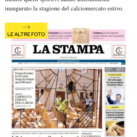
Notifiche mobile
inaugurato la stagione del calciomercato estivo.
Regala il Post
Hai bisogno di aiuto?
Esci