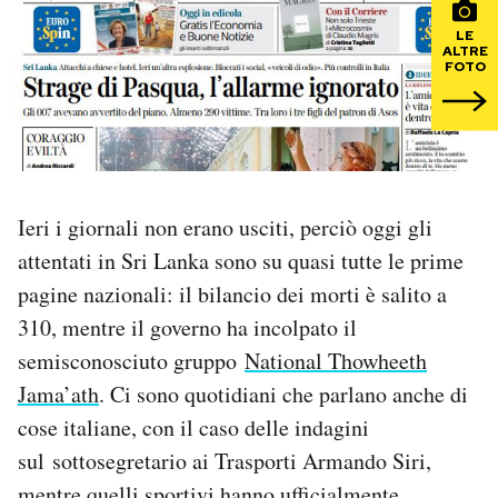
LE
PODCAST
ALTRE
FOTO
NEWSLETTER
I MIEI PREFERITI
Ieri i giornali non erano usciti, perciò oggi gli
attentati in Sri Lanka sono su quasi tutte le prime
SHOP
pagine nazionali: il bilancio dei morti è salito a
310, mentre il governo ha incolpato il
CALENDARIO
semisconosciuto gruppo
National Thowheeth
Jama’ath
. Ci sono quotidiani che parlano anche di
AREA PERSONALE
cose italiane, con il caso delle indagini
sul sottosegretario ai Trasporti Armando Siri,
Area Personale
Newsletter
mentre quelli sportivi hanno ufficialmente