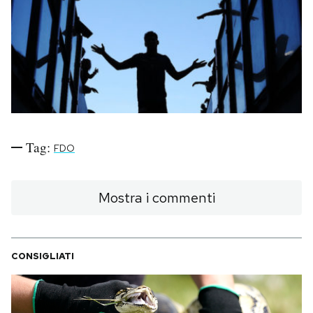
PODCAST
NEWSLETTER
I MIEI PREFERITI
Tag:
FDO
SHOP
Mostra i commenti
CALENDARIO
CONSIGLIATI
AREA PERSONALE
Area Personale
Newsletter