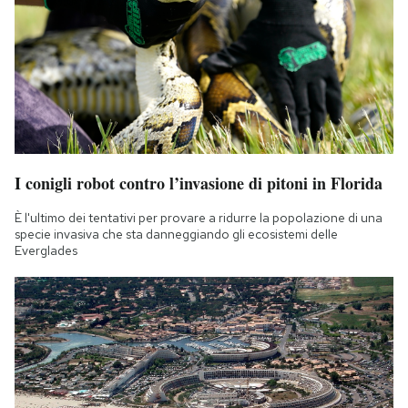
Notifiche mobile
Regala il Post
Hai bisogno di aiuto?
Esci
I conigli robot contro l’invasione di pitoni in Florida
È l'ultimo dei tentativi per provare a ridurre la popolazione di una
specie invasiva che sta danneggiando gli ecosistemi delle
Everglades