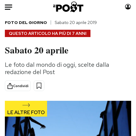
Auto
FOTO DEL GIORNO
Sabato 20 aprile 2019
QUESTO ARTICOLO HA PIÙ DI
7 ANNI
HOME
Sabato 20 aprile
Italia
Moda
Mondo
Libri
Le foto dal mondo di oggi, scelte dalla
Politica
Consumismi
redazione del Post
Tecnologia
Storie/Idee
Internet
Ok Boomer!
Condividi
Scienza
Media
Cultura
Europa
Economia
Altrecose
Sport
Mondiali calcio 2026