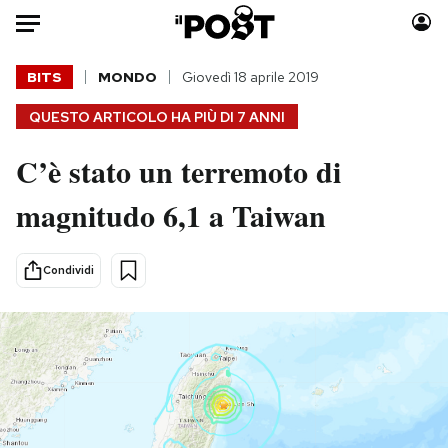
Auto
BITS
MONDO
Giovedì 18 aprile 2019
QUESTO ARTICOLO HA PIÙ DI
7 ANNI
HOME
C’è stato un terremoto di
Italia
Moda
Mondo
Libri
magnitudo 6,1 a Taiwan
Politica
Consumismi
Tecnologia
Storie/Idee
Condividi
Internet
Ok Boomer!
Scienza
Media
Cultura
Europa
Economia
Altrecose
Sport
Mondiali calcio 2026