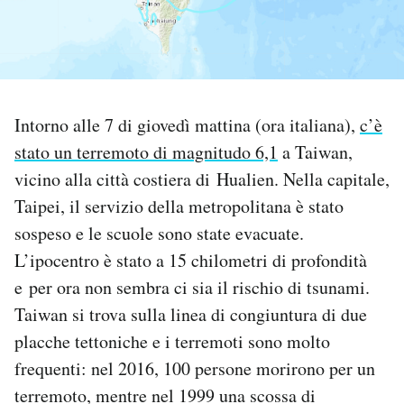
PODCAST
NEWSLETTER
Intorno alle 7 di giovedì mattina (ora italiana),
c’è
stato un terremoto di magnitudo 6,1
a Taiwan,
I MIEI PREFERITI
vicino alla città costiera di Hualien. Nella capitale,
Taipei, il servizio della metropolitana è stato
SHOP
sospeso e le scuole sono state evacuate.
L’ipocentro è stato a 15 chilometri di profondità
CALENDARIO
e per ora non sembra ci sia il rischio di tsunami.
Taiwan si trova sulla linea di congiuntura di due
AREA PERSONALE
placche tettoniche e i terremoti sono molto
frequenti: nel 2016, 100 persone morirono per un
Area Personale
terremoto, mentre nel 1999 una scossa di
Newsletter