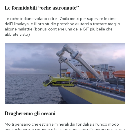
Le formidabili “oche astronaute”
Le oche indiane volano oltre i 7mila metri per superare le cime
dell'Himalaya, e il loro studio potrebbe aiutarci a trattare meglio
alcune malattie (bonus: contiene una delle GIF più belle che
abbiate visto)
Dragheremo gli oceani
Molti pensano che estrarre minerali dai fondali sia l'unico modo
per sostenere lo sviluppo e la transizione verso l'energia pulita, ma