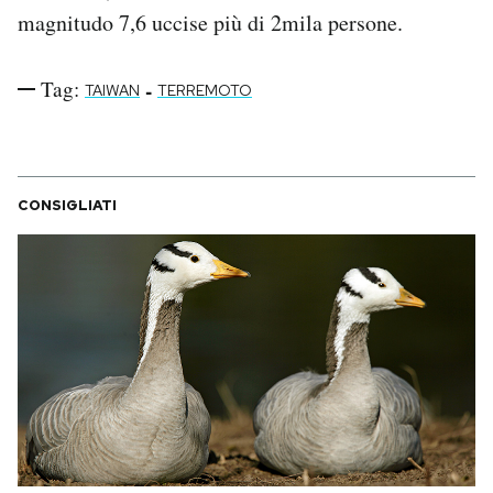
Notifiche mobile
magnitudo 7,6 uccise più di 2mila persone.
Regala il Post
Hai bisogno di aiuto?
Tag:
-
TAIWAN
TERREMOTO
Esci
CONSIGLIATI