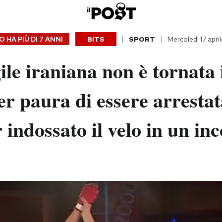
 HA PIÙ DI
7 ANNI
BITS
SPORT
Mercoledì 17 apri
le iraniana non è tornata 
er paura di essere arresta
 indossato il velo in un in