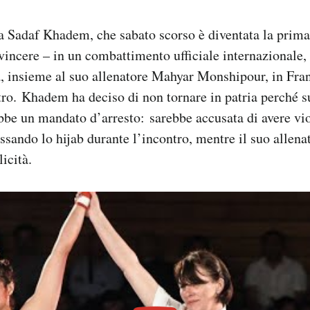
a Sadaf Khadem, che sabato scorso è diventata la prima
 vincere – in un combattimento ufficiale internazionale, 
, insieme al suo allenatore Mahyar Monshipour, in Fran
tro. Khadem ha deciso di non tornare in patria perché su
bbe un mandato d’arresto: sarebbe accusata di avere vio
ssando lo hijab durante l’incontro, mentre il suo allena
icità.