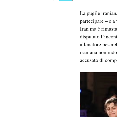
Notifiche mobile
Regala il Post
La pugile iranian
Hai bisogno di aiuto?
partecipare – e a
Esci
Iran ma è rimasta
disputato l’incon
allenatore pesere
iraniana non indo
accusato di compl