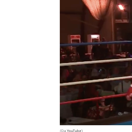
PODCAST
NEWSLETTER
I MIEI PREFERITI
SHOP
CALENDARIO
AREA PERSONALE
Area Personale
Newsletter
(Da
YouTube
)