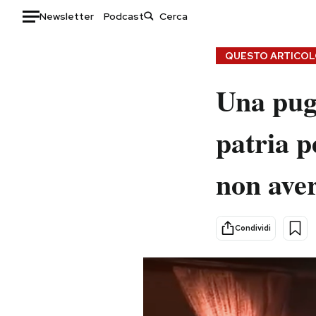
Newsletter
Podcast
Auto
QUESTO ARTICOLO
HOME
Una pugi
Italia
Moda
patria p
Mondo
Libri
Politica
Consumismi
non aver
Tecnologia
Storie/Idee
Internet
Ok Boomer!
Scienza
Media
Condividi
Cultura
Europa
Economia
Altrecose
Sport
Mondiali calcio 2026