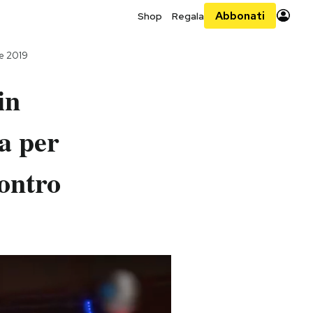
Abbonati
Shop
Regala
le 2019
in
ta per
contro