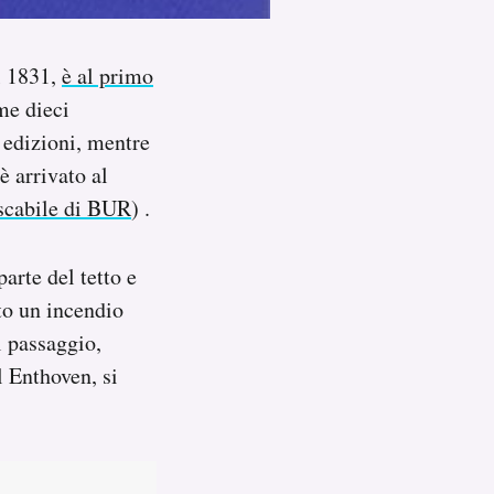
l 1831,
è al primo
me dieci
e edizioni, mentre
 è arrivato al
ascabile di BUR
) .
parte del tetto e
to un incendio
l passaggio,
l Enthoven, si