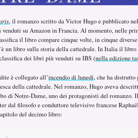
aris
, il romanzo scritto da Victor Hugo e pubblicato ne
iù venduti su Amazon in Francia. Al momento, nelle pri
lassifica il libro compare cinque volte, in cinque divers
è un libro sulla storia della cattedrale. In Italia il libro
classifica dei libri più venduti su IBS (
nella edizione t
ite è collegato all’
incendio di lunedì
, che ha distrutto 
tesca della cattedrale. Nel romanzo, Hugo aveva descrit
bo di Notre-Dame, uno dei protagonisti del romanzo. I
ter dal filosofo e conduttore televisivo francese Raphaë
capitolo del decimo libro: