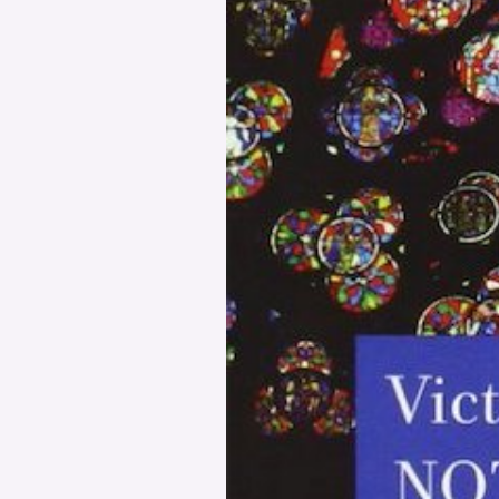
PODCAST
NEWSLETTER
I MIEI PREFERITI
SHOP
CALENDARIO
AREA PERSONALE
Area Personale
Newsletter