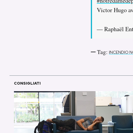
#notredamedep
Victor Hugo av
— Raphaël En
Tag:
INCENDIO 
CONSIGLIATI