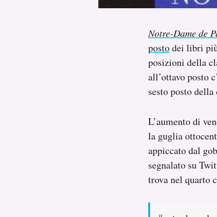
Notifiche mobile
Regala il Post
Notre-Dame de P
Hai bisogno di aiuto?
Esci
posto
dei libri p
posizioni della c
all’ottavo posto c’
sesto posto della 
L’aumento di vend
la guglia ottocen
appiccato dal gob
segnalato su Twit
trova nel quarto 