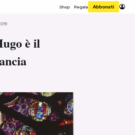
Abbonati
Shop
Regala
2019
ugo è il
ancia