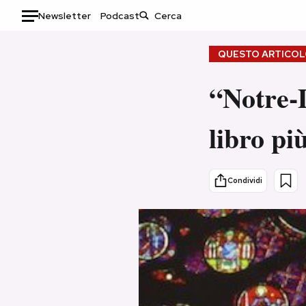
Newsletter
Podcast
Auto
QUESTO ARTICOLO
HOME
“Notre-D
Italia
Moda
libro p
Mondo
Libri
Politica
Consumismi
Tecnologia
Storie/Idee
Condividi
Internet
Ok Boomer!
Scienza
Media
Cultura
Europa
Economia
Altrecose
Sport
Mondiali calcio 2026