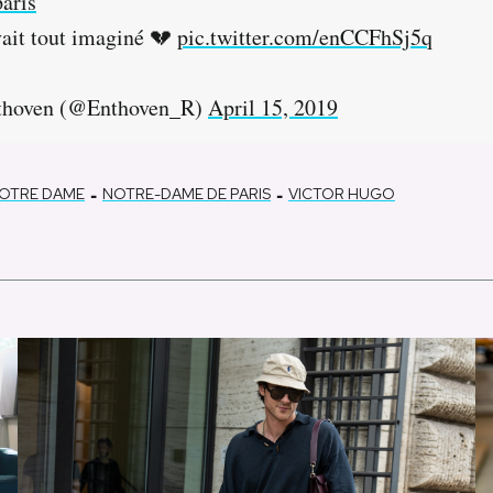
aris
ait tout imaginé 💔
pic.twitter.com/enCCFhSj5q
thoven (@Enthoven_R)
April 15, 2019
-
-
NOTRE DAME
NOTRE-DAME DE PARIS
VICTOR HUGO