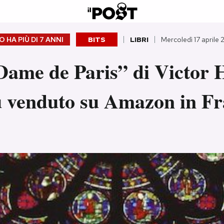
 HA PIÙ DI
7 ANNI
BITS
LIBRI
Mercoledì 17 aprile 
ame de Paris” di Victor H
iù venduto su Amazon in Fr