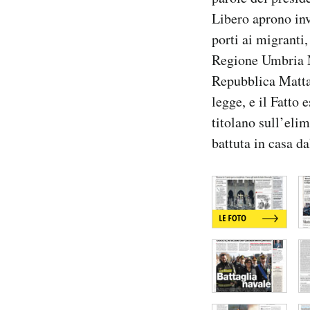
Notifiche mobile
Libero aprono inv
Regala il Post
porti ai migranti
Hai bisogno di aiuto?
Regione Umbria Ma
Esci
Repubblica Mattar
legge, e il Fatto 
titolano sull’eli
battuta in casa da