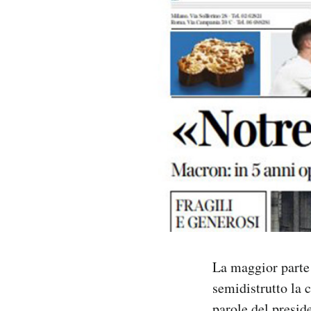
PODCAST
NEWSLETTER
I MIEI PREFERITI
SHOP
CALENDARIO
AREA PERSONALE
La maggior parte 
semidistrutto la 
Area Personale
Newsletter
parole del presid