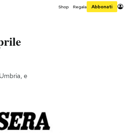
Abbonati
Shop
Regala
prile
'Umbria, e