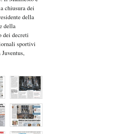
la chiusura dei
residente della
e della
 dei decreti
iornali sportivi
a Juventus,