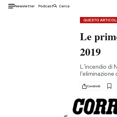
Newsletter
Podcast
Auto
QUESTO ARTICOLO
Le prime
HOME
Italia
Moda
2019
Mondo
Libri
Politica
Consumismi
L'incendio di 
Tecnologia
Storie/Idee
l'eliminazion
Internet
Ok Boomer!
Scienza
Media
Condividi
Cultura
Europa
Economia
Altrecose
Sport
Mondiali calcio 2026