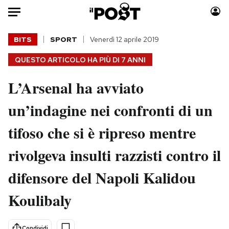
Auto
BITS
SPORT
Venerdì 12 aprile 2019
QUESTO ARTICOLO HA PIÙ DI
7 ANNI
HOME
L’Arsenal ha avviato
Italia
Moda
Mondo
Libri
un’indagine nei confronti di un
Politica
Consumismi
tifoso che si è ripreso mentre
Tecnologia
Storie/Idee
Internet
Ok Boomer!
rivolgeva insulti razzisti contro il
Scienza
Media
difensore del Napoli Kalidou
Cultura
Europa
Economia
Altrecose
Koulibaly
Sport
Mondiali calcio 2026
Condividi