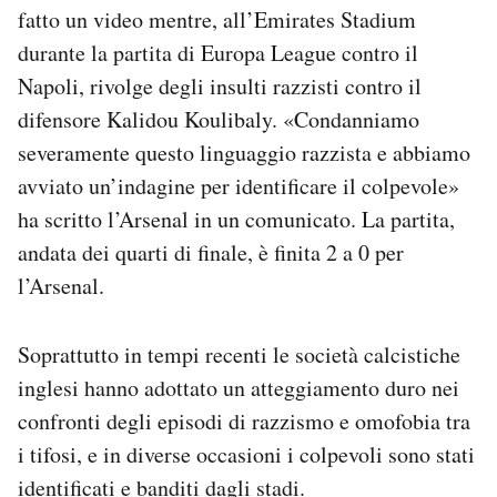
fatto un video mentre, all’Emirates Stadium
Notifiche mobile
Regala il Post
durante la partita di Europa League contro il
Hai bisogno di aiuto?
Napoli, rivolge degli insulti razzisti contro il
Esci
difensore Kalidou Koulibaly. «Condanniamo
severamente questo linguaggio razzista e abbiamo
avviato un’indagine per identificare il colpevole»
ha scritto l’Arsenal in un comunicato. La partita,
andata dei quarti di finale, è finita 2 a 0 per
l’Arsenal.
Soprattutto in tempi recenti le società calcistiche
inglesi hanno adottato un atteggiamento duro nei
confronti degli episodi di razzismo e omofobia tra
i tifosi, e in diverse occasioni i colpevoli sono stati
identificati e banditi dagli stadi.