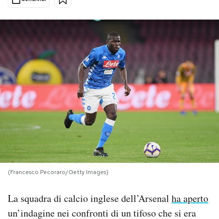
PODCAST
NEWSLETTER
I MIEI PREFERITI
SHOP
CALENDARIO
(Francesco Pecoraro/Getty Images)
AREA PERSONALE
La squadra di calcio inglese dell’Arsenal
ha aperto
Area Personale
un’indagine nei confronti di un tifoso che si era
Newsletter