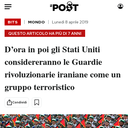
Auto
BITS
MONDO
Lunedì 8 aprile 2019
QUESTO ARTICOLO HA PIÙ DI
7 ANNI
HOME
D’ora in poi gli Stati Uniti
Italia
Moda
Mondo
Libri
considereranno le Guardie
Politica
Consumismi
rivoluzionarie iraniane come un
Tecnologia
Storie/Idee
Internet
Ok Boomer!
gruppo terroristico
Scienza
Media
Cultura
Europa
Condividi
Economia
Altrecose
Sport
Mondiali calcio 2026