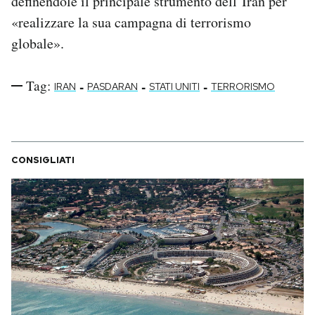
definendole il principale strumento dell’Iran per
«realizzare la sua campagna di terrorismo
globale».
Tag:
-
-
-
IRAN
PASDARAN
STATI UNITI
TERRORISMO
CONSIGLIATI