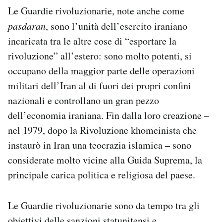
Notifiche mobile
Le Guardie rivoluzionarie, note anche come
Regala il Post
pasdaran
, sono l’unità dell’esercito iraniano
Hai bisogno di aiuto?
incaricata tra le altre cose di “esportare la
Esci
rivoluzione” all’estero: sono molto potenti, si
occupano della maggior parte delle operazioni
militari dell’Iran al di fuori dei propri confini
nazionali e controllano un gran pezzo
dell’economia iraniana. Fin dalla loro creazione –
nel 1979, dopo la Rivoluzione khomeinista che
instaurò in Iran una teocrazia islamica – sono
considerate molto vicine alla Guida Suprema, la
principale carica politica e religiosa del paese.
Le Guardie rivoluzionarie sono da tempo tra gli
obiettivi delle sanzioni statunitensi e