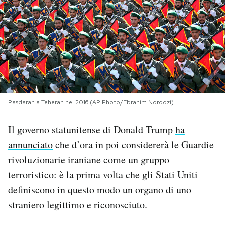
PODCAST
NEWSLETTER
I MIEI PREFERITI
Pasdaran a Teheran nel 2016 (AP Photo/Ebrahim Noroozi)
SHOP
Il governo statunitense di Donald Trump
ha
annunciato
che d’ora in poi considererà le Guardie
CALENDARIO
rivoluzionarie iraniane come un gruppo
terroristico: è la prima volta che gli Stati Uniti
AREA PERSONALE
definiscono in questo modo un organo di uno
straniero legittimo e riconosciuto.
Area Personale
Newsletter