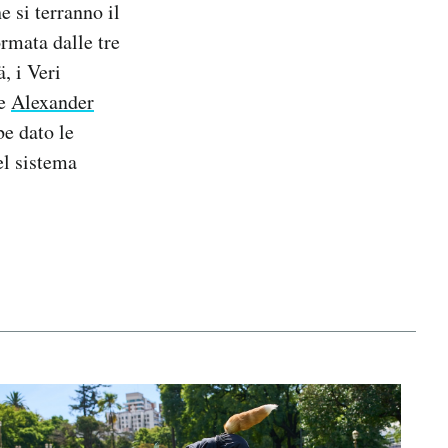
e si terranno il
ormata dalle tre
, i Veri
he
Alexander
be dato le
el sistema