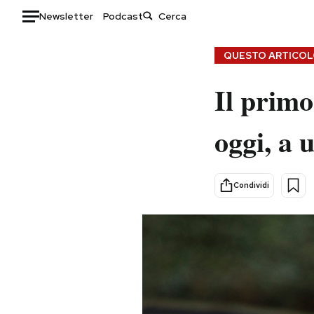
Newsletter
Podcast
Auto
QUESTO ARTICOLO
HOME
Il primo
Italia
Moda
oggi, a 
Mondo
Libri
Politica
Consumismi
Tecnologia
Storie/Idee
Condividi
Internet
Ok Boomer!
Scienza
Media
Cultura
Europa
Economia
Altrecose
Sport
Mondiali calcio 2026