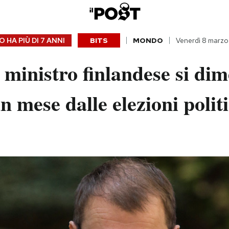
 HA PIÙ DI
7 ANNI
BITS
MONDO
Venerdì 8 marzo
 ministro finlandese si dim
un mese dalle elezioni polit