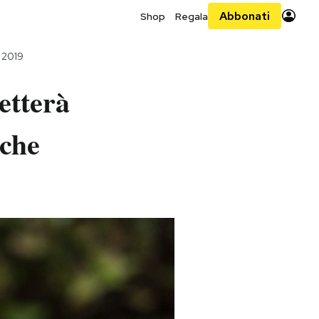
Abbonati
Shop
Regala
 2019
etterà
iche