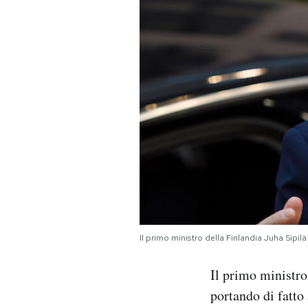
PODCAST
NEWSLETTER
I MIEI PREFERITI
SHOP
CALENDARIO
Il primo ministro della Finlandia Juha Sipil
AREA PERSONALE
Il primo ministro
Area Personale
portando di fatto
Newsletter