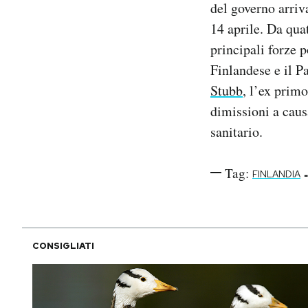
del governo arriva
Notifiche mobile
14 aprile. Da qua
Regala il Post
principali forze p
Hai bisogno di aiuto?
Esci
Finlandese e il P
Stubb
, l’ex prim
dimissioni a caus
sanitario.
Tag:
-
FINLANDIA
CONSIGLIATI