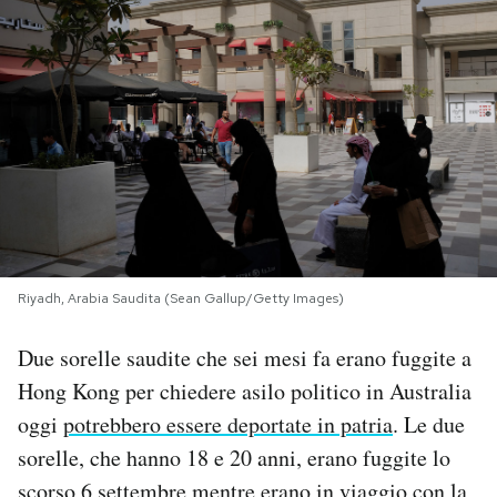
PODCAST
NEWSLETTER
I MIEI PREFERITI
SHOP
Riyadh, Arabia Saudita (Sean Gallup/Getty Images)
CALENDARIO
Due sorelle saudite che sei mesi fa erano fuggite a
Hong Kong per chiedere asilo politico in Australia
AREA PERSONALE
oggi
potrebbero essere deportate in patria
. Le due
sorelle, che hanno 18 e 20 anni, erano fuggite lo
Area Personale
Newsletter
scorso 6 settembre mentre erano in viaggio con la