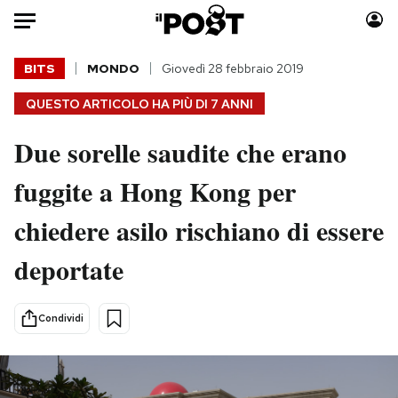
Auto
BITS
MONDO
Giovedì 28 febbraio 2019
QUESTO ARTICOLO HA PIÙ DI
7 ANNI
HOME
Due sorelle saudite che erano
Italia
Moda
Mondo
Libri
fuggite a Hong Kong per
Politica
Consumismi
chiedere asilo rischiano di essere
Tecnologia
Storie/Idee
Internet
Ok Boomer!
deportate
Scienza
Media
Cultura
Europa
Condividi
Economia
Altrecose
Sport
Mondiali calcio 2026