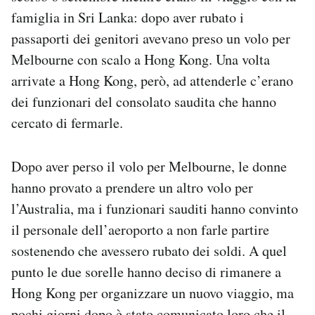
Notifiche mobile
famiglia in Sri Lanka: dopo aver rubato i
Regala il Post
passaporti dei genitori avevano preso un volo per
Hai bisogno di aiuto?
Melbourne con scalo a Hong Kong. Una volta
Esci
arrivate a Hong Kong, però, ad attenderle c’erano
dei funzionari del consolato saudita che hanno
cercato di fermarle.
Dopo aver perso il volo per Melbourne, le donne
hanno provato a prendere un altro volo per
l’Australia, ma i funzionari sauditi hanno convinto
il personale dell’aeroporto a non farle partire
sostenendo che avessero rubato dei soldi. A quel
punto le due sorelle hanno deciso di rimanere a
Hong Kong per organizzare un nuovo viaggio, ma
pochi giorni dopo è stato comunicato loro che il