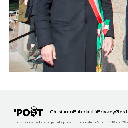
PODCAST
NEWSLETTER
I MIEI PREFERITI
SHOP
CALENDARIO
AREA PERSONALE
Chi siamo
Pubblicità
Privacy
Gesti
Area Personale
Il Post è una testata registrata presso il Tribunale di Milano, 419 del
Newsletter