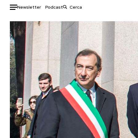
Newsletter
Podcast
Auto
HOME
Italia
Moda
Mondo
Libri
Politica
Consumismi
Tecnologia
Storie/Idee
Internet
Ok Boomer!
Scienza
Media
Cultura
Europa
Economia
Altrecose
Sport
Mondiali calcio 2026