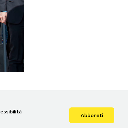
essibilità
Abbonati