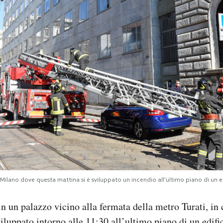
ti a Milano dove questa mattina si è sviluppato un incendio all'ultimo piano di un
n un palazzo vicino alla fermata della metro Turati, in
iluppato intorno alle 11:30 all’ultimo piano di un edifi