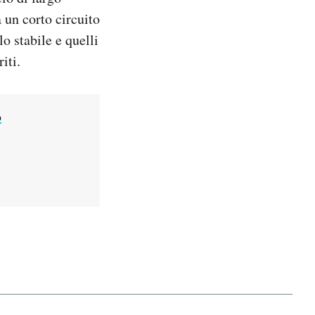
a un corto circuito
o stabile e quelli
iti.
o