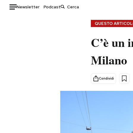
Newsletter
Podcast
Auto
QUESTO ARTICOLO
HOME
C’è un i
Italia
Moda
Milano
Mondo
Libri
Politica
Consumismi
Tecnologia
Storie/Idee
Condividi
Internet
Ok Boomer!
Scienza
Media
Cultura
Europa
Economia
Altrecose
Sport
Mondiali calcio 2026