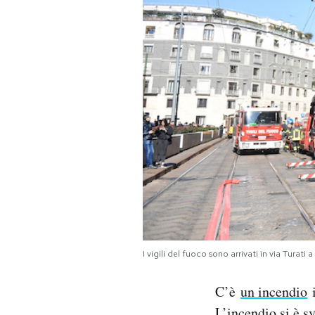
PODCAST
NEWSLETTER
I MIEI PREFERITI
SHOP
CALENDARIO
I vigili del fuoco sono arrivati in via Tura
AREA PERSONALE
C’è
un incendio
i
Area Personale
Newsletter
L’incendio si è sv