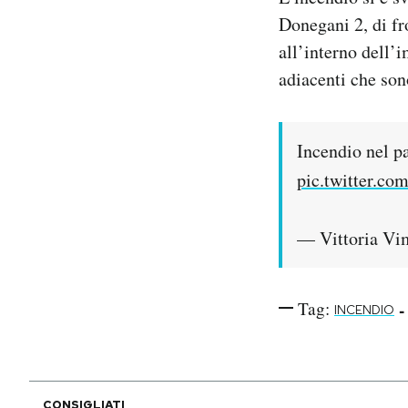
Notifiche mobile
Donegani 2, di fro
Regala il Post
all’interno dell’i
Hai bisogno di aiuto?
adiacenti che sono
Esci
Incendio nel pa
pic.twitter.c
— Vittoria Vi
Tag:
-
INCENDIO
CONSIGLIATI