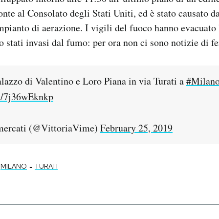
nte al Consolato degli Stati Uniti, ed è stato causato d
mpianto di aerazione. I vigili del fuoco hanno evacuato l
 stati invasi dal fumo: per ora non ci sono notizie di fer
lazzo di Valentino e Loro Piana in via Turati a
#Milan
om/7j36wEknkp
mercati (@VittoriaVime)
February 25, 2019
-
MILANO
TURATI