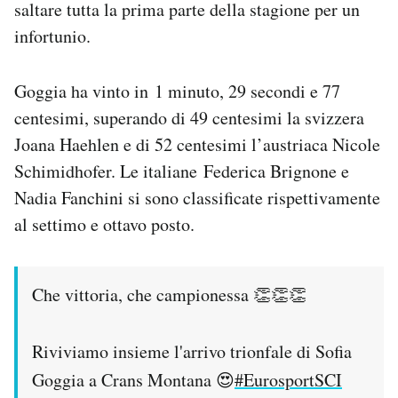
saltare tutta la prima parte della stagione per un
Notifiche mobile
infortunio.
Regala il Post
Hai bisogno di aiuto?
Esci
Goggia ha vinto in 1 minuto, 29 secondi e 77
centesimi, superando di 49 centesimi la svizzera
Joana Haehlen e di 52 centesimi l’austriaca Nicole
Schimidhofer. Le italiane Federica Brignone e
Nadia Fanchini si sono classificate rispettivamente
al settimo e ottavo posto.
Che vittoria, che campionessa 👏👏👏
Riviviamo insieme l'arrivo trionfale di Sofia
Goggia a Crans Montana 😍
#EurosportSCI