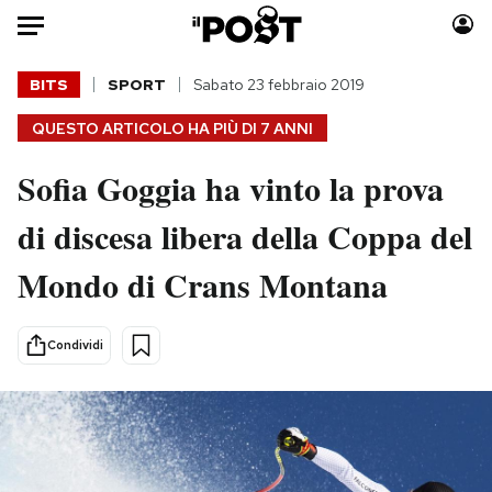
Auto
BITS
SPORT
Sabato 23 febbraio 2019
QUESTO ARTICOLO HA PIÙ DI
7 ANNI
HOME
Sofia Goggia ha vinto la prova
Italia
Moda
Mondo
Libri
di discesa libera della Coppa del
Politica
Consumismi
Mondo di Crans Montana
Tecnologia
Storie/Idee
Internet
Ok Boomer!
Scienza
Media
Condividi
Cultura
Europa
Economia
Altrecose
Sport
Mondiali calcio 2026