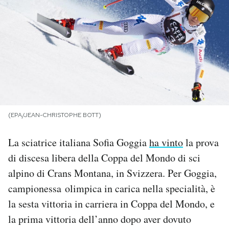
PODCAST
NEWSLETTER
I MIEI PREFERITI
(EPA/JEAN-CHRISTOPHE BOTT)
SHOP
La sciatrice italiana Sofia Goggia
ha vinto
la prova
CALENDARIO
di discesa libera della Coppa del Mondo di sci
alpino di Crans Montana, in Svizzera. Per Goggia,
campionessa olimpica in carica nella specialità, è
AREA PERSONALE
la sesta vittoria in carriera in Coppa del Mondo, e
Area Personale
la prima vittoria dell’anno dopo aver dovuto
Newsletter