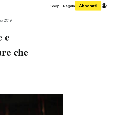
Abbonati
Shop
Regala
io 2019
e e
ure che