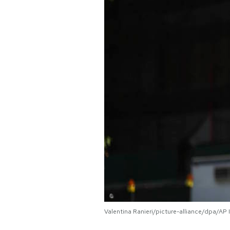
PODCAST
NEWSLETTER
I MIEI PREFERITI
SHOP
CALENDARIO
AREA PERSONALE
Area Personale
Valentina Ranieri/picture-alliance/dpa/AP
Newsletter