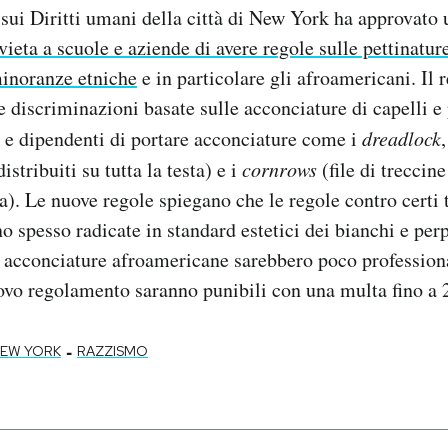
ui Diritti umani della città di New York ha approvato
vieta a scuole e aziende di avere regole sulle pettinatur
minoranze etniche
e in particolare gli afroamericani. Il
e discriminazioni basate sulle acconciature di capelli e
ti e dipendenti di portare acconciature come i
dreadlock
,
istribuiti su tutta la testa) e i
cornrows
(file di treccin
ta). Le nuove regole spiegano che le regole contro certi t
o spesso radicate in standard estetici dei bianchi e per
le acconciature afroamericane sarebbero poco professio
ovo regolamento saranno punibili con una multa fino a 
-
EW YORK
RAZZISMO