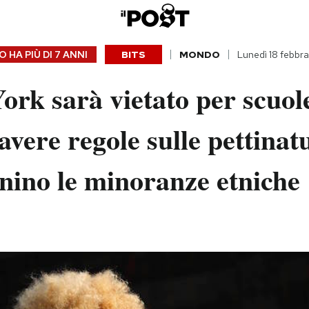
 HA PIÙ DI
7 ANNI
BITS
MONDO
Lunedì 18 febbra
rk sarà vietato per scuol
avere regole sulle pettinat
nino le minoranze etniche