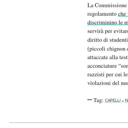
La Commissione s
Notifiche mobile
Regala il Post
regolamento
che 
Hai bisogno di aiuto?
discriminino le 
Esci
servirà per evitar
diritto di studen
(piccoli chignon d
attaccate alla tes
acconciature “son
razzisti per cui 
violazioni del nu
Tag:
-
CAPELLI
N