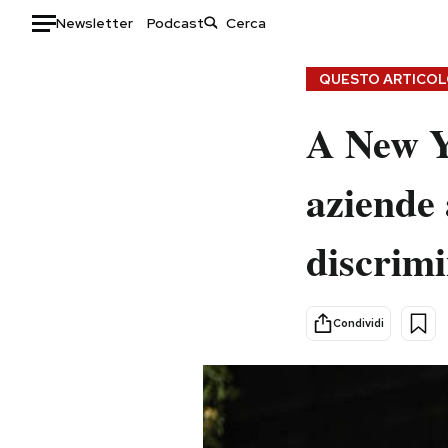
Newsletter
Podcast
Auto
QUESTO ARTICOLO
HOME
A New Yo
Italia
Moda
aziende 
Mondo
Libri
Politica
Consumismi
discrimi
Tecnologia
Storie/Idee
Internet
Ok Boomer!
Scienza
Media
Condividi
Cultura
Europa
Economia
Altrecose
Sport
Mondiali calcio 2026