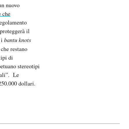
 un nuovo
e che
 regolamento
 proteggerà il
 i
bantu knots
e che restano
ipi di
petuano stereotipi
nali”. Le
250.000 dollari.