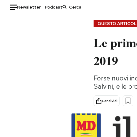
Newsletter
Podcast
Auto
QUESTO ARTICOLO
Le prim
HOME
Italia
Moda
2019
Mondo
Libri
Politica
Consumismi
Forse nuovi ind
Tecnologia
Storie/Idee
Salvini, e le p
Internet
Ok Boomer!
Scienza
Media
Condividi
Cultura
Europa
Economia
Altrecose
Sport
Mondiali calcio 2026