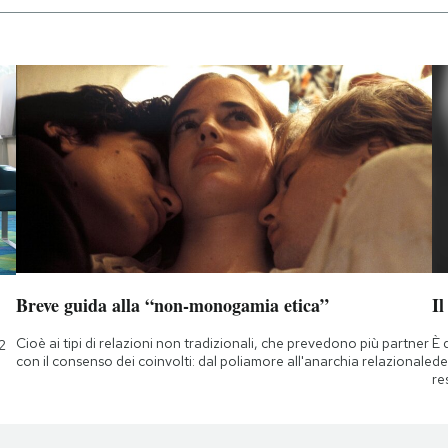
Breve guida alla “non-monogamia etica”
Il
Cioè ai tipi di relazioni non tradizionali, che prevedono più partner
È 
2
con il consenso dei coinvolti: dal poliamore all'anarchia relazionale
de
re