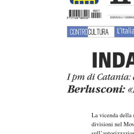
PODCAST
NEWSLETTER
I MIEI PREFERITI
SHOP
CALENDARIO
AREA PERSONALE
La vicenda della n
divisioni nel Movi
Area Personale
Newsletter
sull’autorizzazion