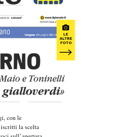
LE
ALTRE
FOTO
gi, con le
scritti la scelta
voci sull’apertura