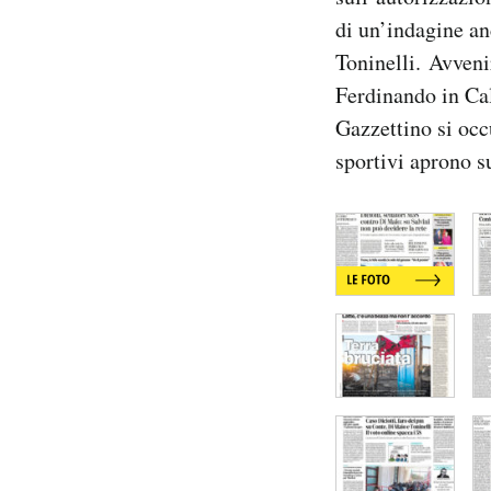
Notifiche mobile
di un’indagine an
Regala il Post
Toninelli. Avveni
Hai bisogno di aiuto?
Ferdinando in Cal
Esci
Gazzettino si occ
sportivi aprono su